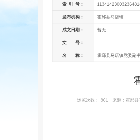
索
引
号：
11341423003236481
发布机构：
霍邱县马店镇
成文日期：
暂无
文 号：
名 称：
霍邱县马店镇党委副书
浏览次数：
861
来源：霍邱县