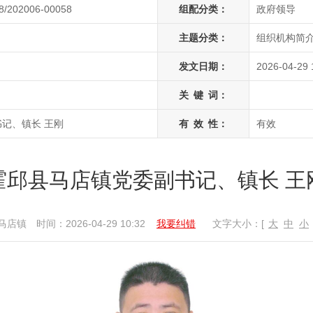
8/202006-00058
组配分类：
政府领导
主题分类：
组织机构简介
发文日期：
2026-04-29 
关
键
词：
记、镇长 王刚
有
效
性：
有效
霍邱县马店镇党委副书记、镇长 王
马店镇
时间：2026-04-29 10:32
我要纠错
文字大小：[
大
中
小