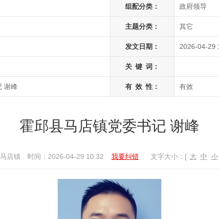
组配分类：
政府领导
主题分类：
其它
发文日期：
2026-04-29 
关
键
词：
 谢峰
有
效
性：
有效
霍邱县马店镇党委书记 谢峰
马店镇
时间：2026-04-29 10:32
我要纠错
文字大小：[
大
中
小