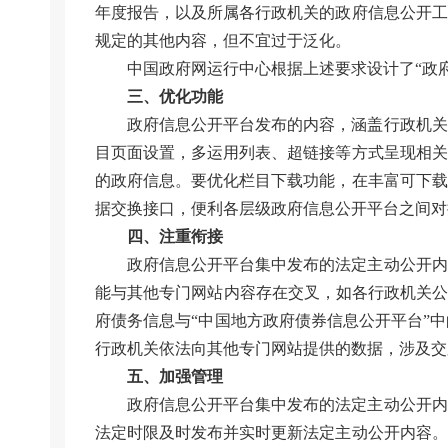
年度报告，以及所属各行政机关的政府信息公开工
规定的其他内容，但不宜过于泛化。
中国政府网运行中心根据上述要求设计了“政
三、优化功能
政府信息公开平台发布的内容，涵盖行政机关
目页面设置，多运用列表、超链接等方式呈现相关
的政府信息。要优化栏目下载功能，在丰富可下载
据交换接口，便利各层级政府信息公开平台之间对
四、注重衔接
政府信息公开平台集中发布的法定主动公开内
能与其他专门网站内容存在交叉，如各行政机关公
府债务信息与“中国地方政府债券信息公开平台”
行政机关依法向其他专门网站提供的数据，涉及交
五、加强管理
政府信息公开平台集中发布的法定主动公开内
法定时限及时发布并实时更新法定主动公开内容。