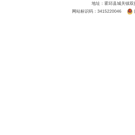
地址：霍邱县城关镇双
网站标识码：3415220046