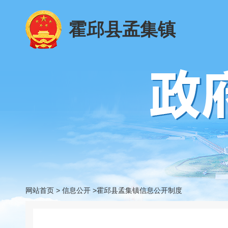
霍邱县孟集镇
网站首页
>
信息公开
>霍邱县孟集镇信息公开制度