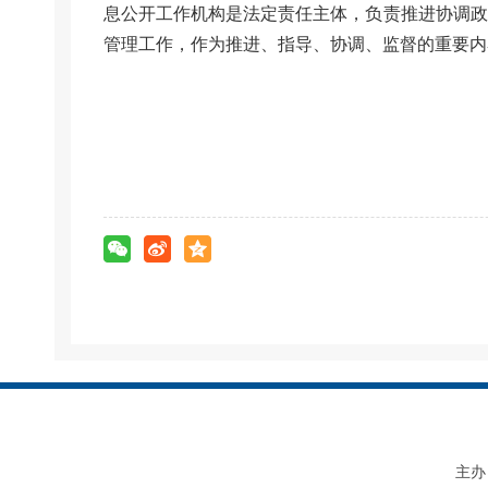
息公开工作机构是法定责任主体，负责推进协调政
管理工作，作为推进、指导、协调、监督的重要内
主办