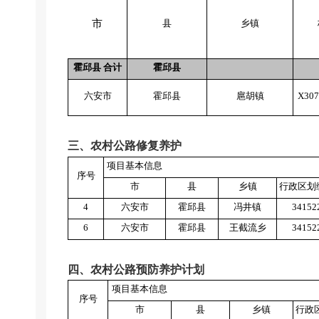
市
县
乡镇
霍邱县 合计
霍邱县
六安市
霍邱县
扈胡镇
X307
三、农村公路修复养护
项目基本信息
序号
市
县
乡镇
行政区划
4
六安市
霍邱县
冯井镇
34152
6
六安市
霍邱县
王截流乡
34152
四、农村公路预防养护计划
项目基本信息
序号
市
县
乡镇
行政