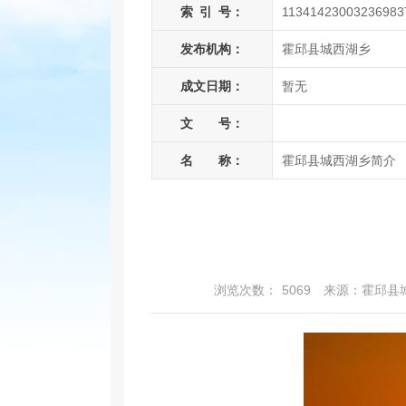
索
引
号：
11341423003236983
发布机构：
霍邱县城西湖乡
成文日期：
暂无
文 号：
名 称：
霍邱县城西湖乡简介
浏览次数：
5069
来源：霍邱县