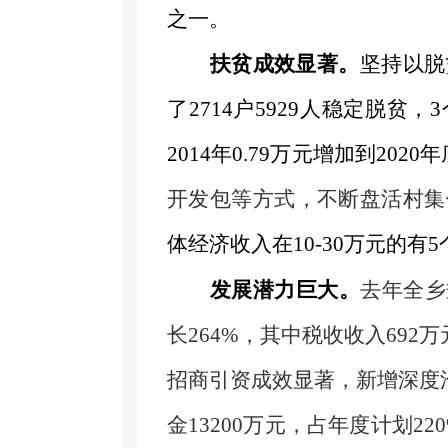
之一。
扶贫成效显著。
坚
持以脱
了2714户5929人稳定脱
2014年0.79万元增加到2020
开发包等方式，不断盘活村集
体经济收入在
10-30万元的
发展潜力巨大。
去年全乡
长
264
%，其中税收收入
692万
招商引资成效显著，
新增深度
金13200万元，占年度计划22