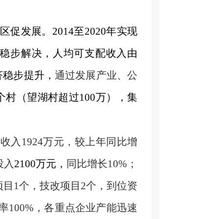
区促发展。
2014至2020年实现
全”稳步解决，人均可支配收入由
济稳步提升，
通过
发展产业、
公
个村
（望湖村超过
100万）
，集
。
政收入
1924
万元，较上年同比增
投入
2100万元，
同比增长
10%；
项目1个，技改项目2个，到位资
率100%，各重点企业产能迅速