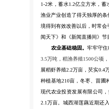
1-2米，蓄水1.2亿立方米，
渔业产业创造了得天独厚的条
境得到有效改善以后，时常会
闻天下》和《新闻直播间》节
农业基础稳固。
牢牢守住
3.5万
吨
，
稻
渔
养殖
1500
公顷
，
展稻虾养殖
2.2万亩，芡实0.
种植基地
210亩，冬枣、苗圃
现代农业投资发展有限公司，
2.1万亩。城西湖莲藕近期还