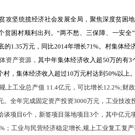
贫攻坚统揽经济社会发展全局，聚焦深度贫困地
贫，3个贫困村顺利出列。“两不愁、三保障、一安
年底的1.35万元，
同比
2014年增长
71
%。
村集体经
体资产资源，
其中年集体经济收入超
50万的有3
有5个村，集体经济收入超过10万元村达到50%以上
规上工业总产值
11.4
亿元，可比增长
1
2.
2
%
;
财
元
。全年完成固定资产投资
3000
万元，
工业技改
洽谈项目
6个，新签项目落地项目3个，其中亿元
0%；
工业与民营经济稳定增长
,规上工业复工复产