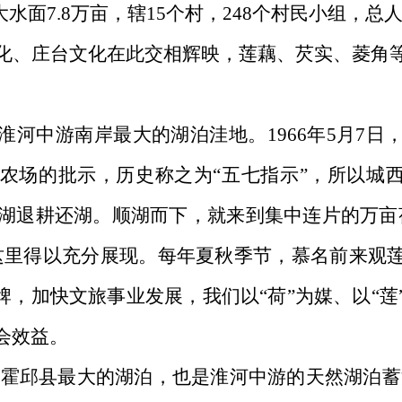
水面7.8万亩，辖15
个
村，
248个村民小组，
总
化、庄台文化在此交相辉映，莲藕、芡实、菱角
。
淮河中游南岸最大的湖泊洼地。
1966年5月7
农场的批示，历史称之为“五七指示”，所以城西
城西湖退耕还湖。顺湖而下，就来到集中连片的万亩
这里得以充分展现。每年夏秋季节，慕名前来观
牌，加快文旅事业发展，我们以“荷”为媒、以“
会效益。
是霍邱县最大的湖泊，也是淮河中游的天然湖泊蓄