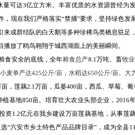
蓄水量可达3亿立方米。
丰富优质的水资源曾经为
件，现在我们严格落实
“禁捕”要求，坚持绿色发
引来
成群结队的白天鹅等多种珍稀鸟类栖息驻足
目播放了鸥鸟翱翔于城西湖面上的美丽瞬间。
粮食安全的底线，全年
粮食总产
8.1万吨、畜
牧业
小麦单产达
425公斤/亩，水稻达650公斤/亩。
4万亩，莲藕2
.1
万亩
，
瓜蒌
4
00亩
，
西瓜、草莓、葡
种植基地850亩
。培育壮大农业头部企业，
201
投资1.2亿元在我乡建设万亩莲藕基地，从事莲
入选“六安市乡土特色产品品牌目录”，成为全县