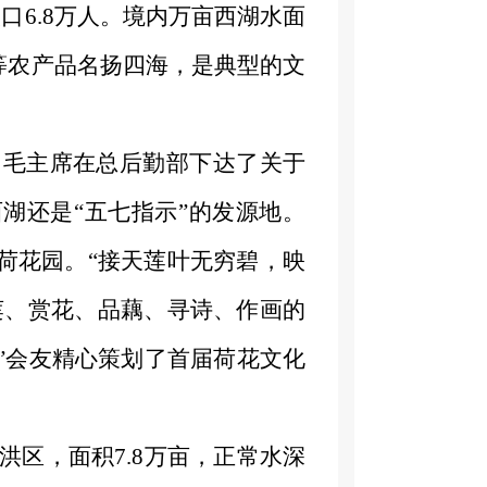
人口
6.8万人。
境内万亩西湖水面
等农产品名扬四海，
是
典型的文
日，毛主席在总后勤部下达了关于
湖还是“五七指示”的发源地。
荷花园。“接天莲叶无穷碧，映
莲、赏花、品藕、寻诗、作画的
莲”会友精心策划了首届荷花文化
洪区
，
面积
7.8
万亩，正常水深