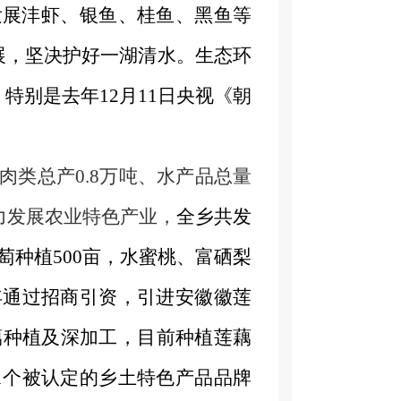
发展沣虾、银鱼、桂鱼、黑鱼等
展，坚决护好一湖清水。生态环
，特别是去年
12月11日央视《朝
肉类总产
0.8万
吨、水产品总
量
大力发展农业特色产业，
全乡
共发
萄种植
500亩
，
水蜜桃、富硒梨
6年通过招商引资，引进安徽徽莲
藕种植及深加工，目前种植莲藕
11个被认定的乡土特色产品品牌