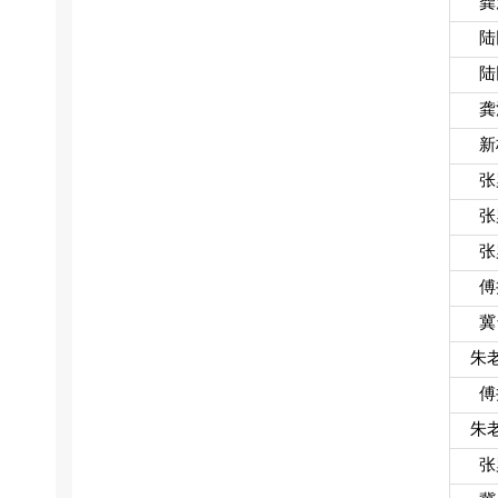
龚
陆
陆
龚
新
张
张
张
傅
冀
朱
傅
朱
张