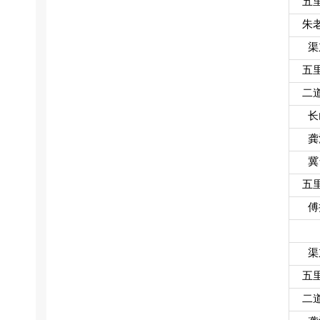
五
朱
渠
五
二
长
龚
冀
五
傅
渠
五
二