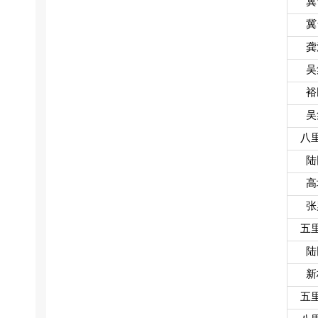
冀
冀
龚
吴
裕
吴
八
陆
高
张
五
陆
新
五