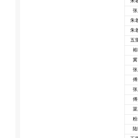
朱
张
朱
朱
五
裕
冀
张
傅
张
傅
渠
粉
陆