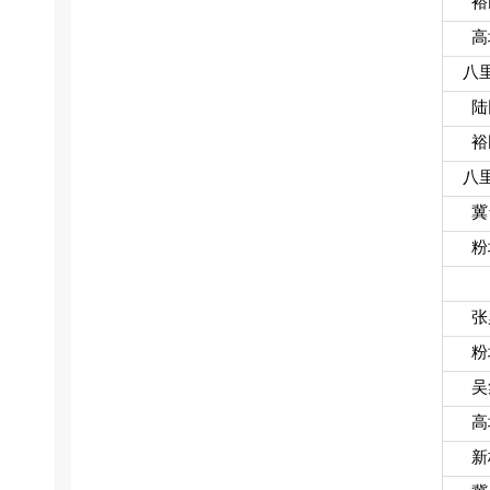
裕
高
八
陆
裕
八
冀
粉
张
粉
吴
高
新