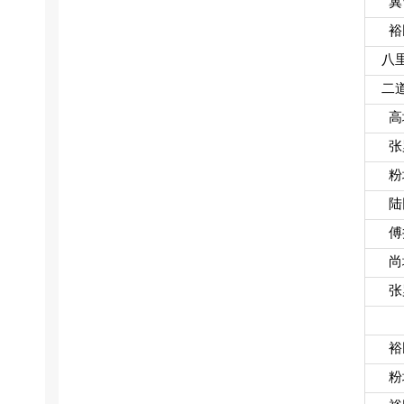
冀
裕
八
二
高
张
粉
陆
傅
尚
张
裕
粉