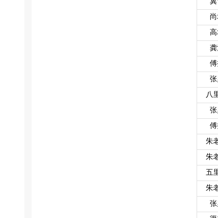
冀
尚
高
龚
傅
张
八
张
傅
朱
朱
五
朱
张