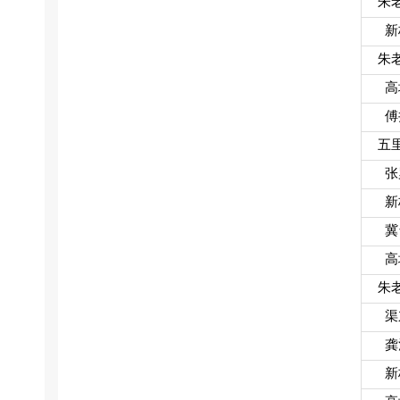
朱
新
朱
高
傅
五
张
新
冀
高
朱
渠
龚
新