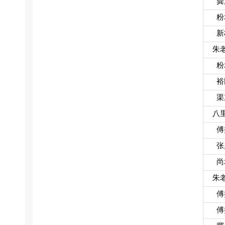
龚
粉
新
朱
粉
裕
渠
八
傅
张
尚
朱
傅
傅