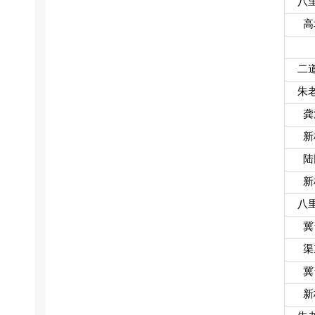
八
高
二
朱
龚
新
陆
新
八
冀
渠
冀
新