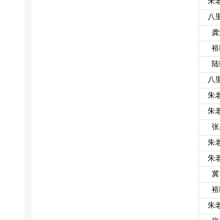
朱
八
龚
裕
陆
八
朱
朱
张
朱
朱
冀
裕
朱