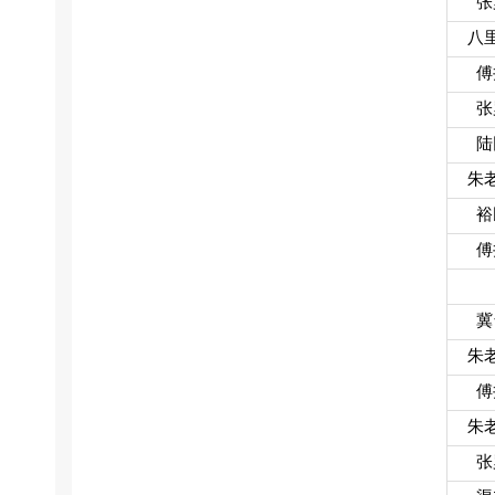
张
八
傅
张
陆
朱
裕
傅
冀
朱
傅
朱
张