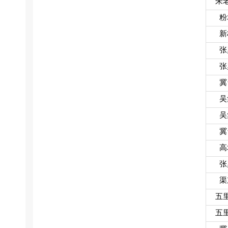
朱
粉
新
张
张
冀
吴
吴
冀
高
张
渠
五
五