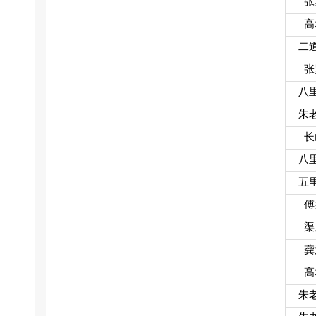
张
高
二
张
八
朱
长
八
五
傅
渠
龚
高
朱