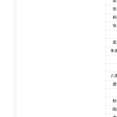
渠
张
裕
张
渠
朱
八
龚
粉
陆