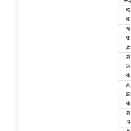
朱
粉
张
裕
张
龚
冀
渠
张
高
高
张
冀
傅