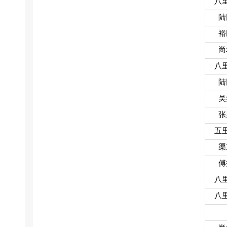
八
陆
裕
尚
八
陆
吴
张
五
渠
傅
八
八