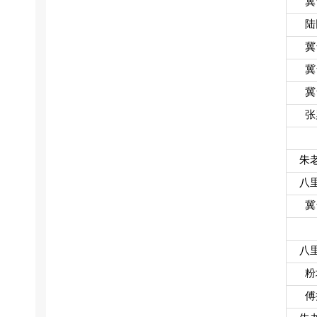
冀
陆
冀
冀
冀
张
朱
八
冀
八
粉
傅