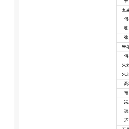
长
五
傅
张
张
朱
傅
朱
朱
高
裕
渠
渠
环