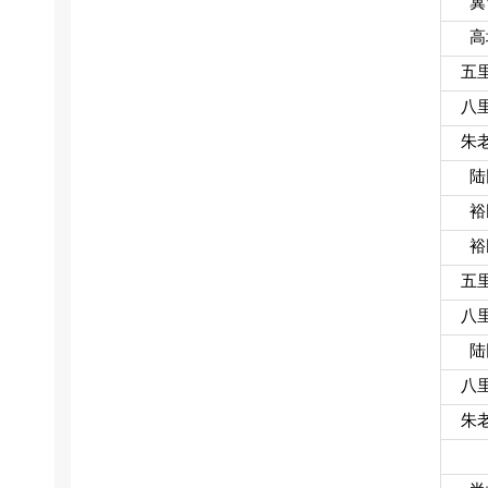
冀
高
五
八
朱
陆
裕
裕
五
八
陆
八
朱