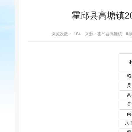
霍邱县高塘镇2
浏览次数：
164
来源：霍邱县高塘镇
时间
粉
吴
高
吴
尚
八