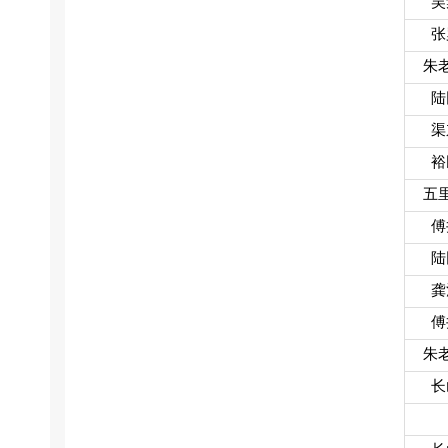
吴
张
朱
陆
渠
裕
五
傅
陆
龚
傅
朱
长