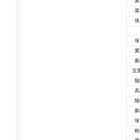
冀
渠
张
张
冀
新
五
陆
高
陆
新
张
粉