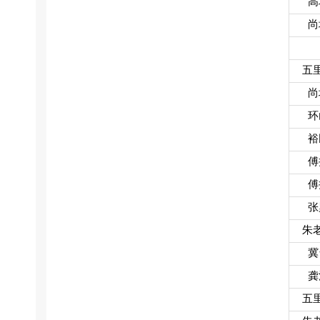
高
尚
五
尚
环
裕
傅
傅
张
朱
冀
龚
五