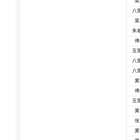
渠
八
渠
朱
傅
五
八
八
冀
傅
五
冀
张
冀