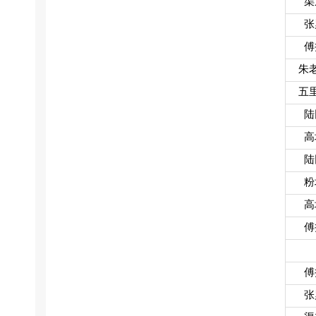
渠
张
傅
朱
五
陆
高
陆
粉
高
傅
傅
张