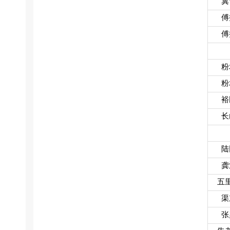
冀
傅
傅
粉
粉
裕
长
陆
龚
五
渠
张