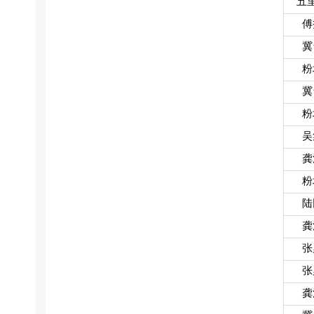
五
傅
冀
粉
冀
粉
吴
龚
粉
陆
龚
张
张
龚