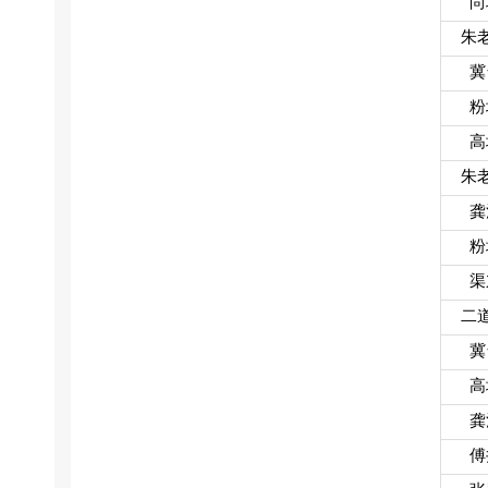
尚
朱
冀
粉
高
朱
龚
粉
渠
二
冀
高
龚
傅