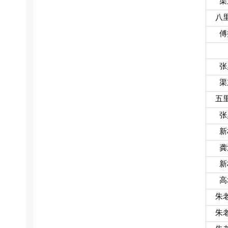
渠
八
傅
张
渠
五
张
新
龚
新
高
朱
朱