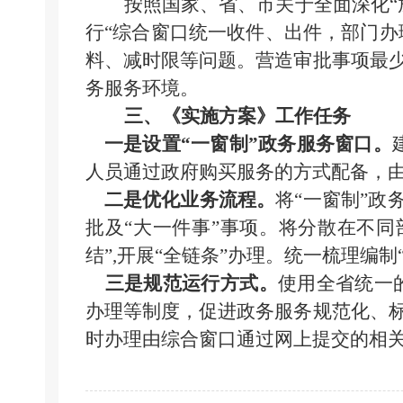
按照国家、省、市关于全面深化
行“综合窗口统一收件、出件，部门办
料、减时限等问题。营造审批事项最
务服务环境。
三、
《实施方案》工作任务
一是
设置
“
一窗制
”
政务服务窗口。
人员通过政府购买服务的方式配备，
二是
优化业务流程。
将
“
一窗制
”
政
批及
“
大一件事
”
事项。将分散在不同
结
”
,开展
“
全链条
”
办理。统一梳理编制
三是
规范运行方式。
使用全省统一
办理等制度，促进政务服务规范化、
时办理由综合窗口通过网上提交的相