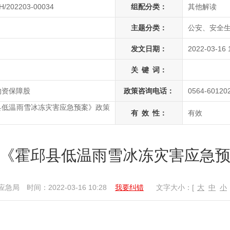
H/202203-00034
组配分类：
其他解读
主题分类：
公安、安全生
发文日期：
2022-03-16 
关
键
词：
物资保障股
政策咨询电话：
0564-60120
县低温雨雪冰冻灾害应急预案》政策
有
效
性：
有效
《霍邱县低温雨雪冰冻灾害应急
应急局
时间：2022-03-16 10:28
我要纠错
文字大小：[
大
中
小