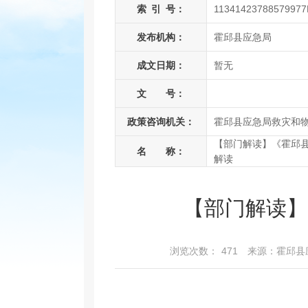
索
引
号：
11341423788579977
发布机构：
霍邱县应急局
成文日期：
暂无
文 号：
政策咨询机关：
霍邱县应急局救灾和
【部门解读】《霍邱
名 称：
解读
【部门解读】
浏览次数：
471
来源：霍邱县