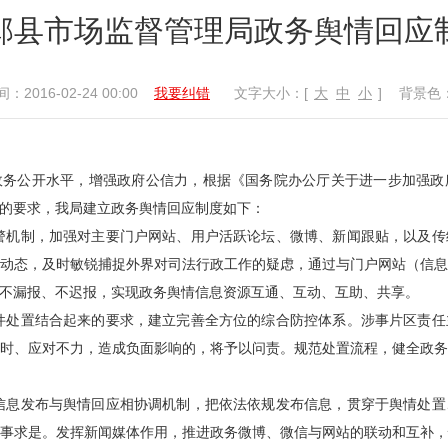
邱县市场监督管理局政务舆情回应
：2016-02-24 00:00
我要纠错
文字大小：[
大
中
小
]
背景色
政务公开水平，增强政府公信力，根据《国务院办公厅关于进一步加强政
的要求，我局建立政务舆情回应制度如下：
警机制，加强对主要门户网站、用户活跃论坛、微博、新闻跟贴，以及传
动态，及时敏锐捕捉外界对司法行政工作的疑虑，通过与门户网站（信
不漏报、不迟报，实现政务舆情信息资源互通、互动、互助、共享。
件处置结合起来的要求，建立完善全方位的综合防控体系。涉事片区责任
时、应对不力，造成负面影响的，将予以问责。规范处置流程，健全政
信息发布与舆情回应相协调机制，把依法依规发布信息，贯穿于舆情处置
事求是。发挥新闻媒体作用，推进政务微博、微信与网站的联动和互补