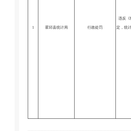
违反《
1
霍邱县统计局
行政处罚
定，统