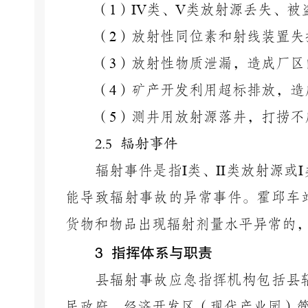
（
1
）
IV
类、
V
类放射源丢失、被
（
2
）放射性同位素和射线装置失
（
3
）放射性物质泄漏，造成厂区
（
4
）矿产开发利用超标排放，造
（
5
）测井用放射源落井，打捞不
2.5 辐射事件
辐射事件是指
I
类、
II
类放射源或
I
能导致辐射事故的异常事件。霍邱车
货物和物品出现辐射剂量水平异常的
3 指挥体系与职责
县辐射事故应急指挥机构包括县
民政府、经济开发区（现代产业园）