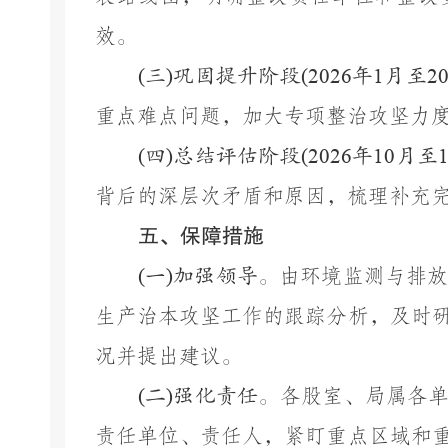
效。
(
三
)
巩固提升阶段
(2026
年
1
月至
2
重点难点问题，加大专项整治攻坚力
(
四
)
总结评估阶段
(2026
年
10
月至
背后的深层次矛盾和原因，梳理补充
五、保障措施
(
一
)
加强领导。
由环境监测与排
生产治本攻坚工作的跟踪分析，及时
况并提出建议。
(
二
)
强化责任。
各股室、局属各
责任单位、责任人，紧盯重点区域和