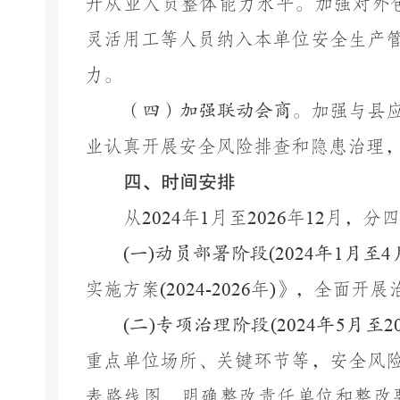
升从业人员整体能力水平。加强对外
灵活用工等人员纳入本单位安全生产
力。
（四）加强联动会商。
加强与县
业认真开展安全风险排查和隐患治理
四、时间安排
从
2024
年
1
月至
2026
年
12
月，分四
(
一
)
动员部署阶段
(2024
年
1
月至
4
实施方案
(2024-2026
年
)
》，全面开展
(
二
)
专项治理阶段
(2024
年
5
月至
2
重点单位场所、关键环节等，安全风
表路线图，明确整改责任单位和整改