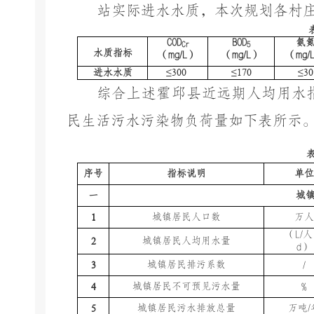
站实际进水水质，本次规划各村
COD
BOD
氨
Cr
5
水质指标
（
mg/L
）
（
mg/L
）
（
mg/
≤300
≤170
≤30
进水水质
综合上述霍邱县近远期人均用水
民生活污水污染物负荷量如下表所示
序号
指标说明
单位
一
城
1
城镇居民人口数
万人
（
L/
人
2
城镇居民人均用水量
d
）
3
城镇居民排污系数
/
4
城镇居民不可预见污水量
%
5
城镇居民污水排放总量
万吨
/