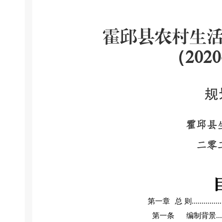
霍邱县农村生
2020
（
规
霍邱县
二零
第
一
章
总
则
..............
第一条
编制背景
...