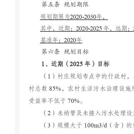
第五条
规划期限
规划期限为
2020-2030
年，
其中，近期：
2020-2025
年，远期：
基准年：
2020
年
第六条
规划目标
1
、近期（
2025
年）目标
（
1
）村庄规划布点中的行政村，
村总数
85%
，农村生活污水治理设施
受益率不低于
70%
。
（
2
）未纳管及未接入污水处理设
（
3
）规模大于
100m3/d
（含）的