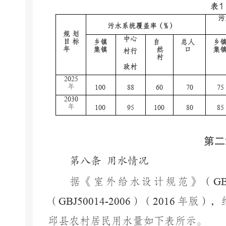
表
污
污水系统覆盖率（%）
规划
中心
目标
乡镇
自
总人
乡
年
集镇
然
口
集
村行
村
政村
2025
年
100
88
60
70
75
2030
年
100
95
100
80
85
第二
第八条
用水情况
据《室外给水设计规范》（
GB
（
GBJ50014-2006
）（
2016
年版），
邱县农村居民用水量如下表所示。