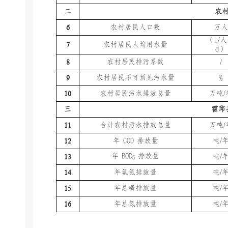
二
农
6
农村居民人口数
万人
（
L/
人
7
农村居民人均用水量
d
）
8
农村居民排污系数
/
9
农村居民不可预见污水量
%
10
农村居民污水排放总量
万吨
/
三
霍邱
11
合计农村污水排放总量
万吨
/
12
年
COD
排放量
吨
/
年
BOD
排放量
13
吨
/
5
14
年氨氮排放量
吨
/
15
年总磷排放量
吨
/
16
年总氮排放量
吨
/