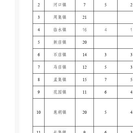
2
河口镇
7
5
2
3
周集镇
21
4
临水镇
16
4
1
5
新店镇
20
6
石店镇
14
3
3
7
马店镇
12
5
3
8
孟集镇
15
7
5
9
花园镇
11
6
4
10
扈胡镇
20
5
4
11
长集镇
9
6
3