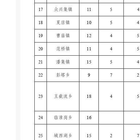
17
众兴集镇
11
5
4
18
夏店镇
10
5
4
19
曹庙镇
12
4
5
20
范桥镇
11
4
5
21
潘集镇
15
5
4
22
彭塔乡
9
7
2
23
王截流乡
18
4
5
24
临淮岗乡
16
25
城西湖乡
15
2
7