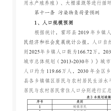
用水产殖养殖）、大棚灌溉等进行循
第十一条
污染物负荷量预测
1
、人口规模预测
根据统计，霍邱县
2019
年乡镇
民经济和社会发展统计公报
，人口自
则
2025
年乡镇人口数为
166.72
万，
20
城市总体规划（
2013-2030
年）》城市
人口约为
119.66
万人，
2030
年全区
县各乡镇镇区居民与农村居民生活水
居民与农村居民常住人口分别进行汇
表
3
本规划城
序号
类别
1
城镇居民