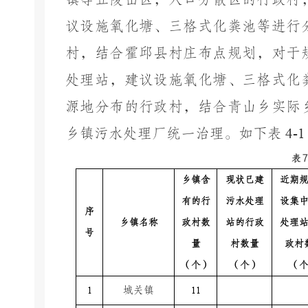
议设施氧化塘、三格式化粪池等进行
村，结合霍邱县村庄布点规划，对于
处理站，建议设施氧化塘、三格式化
源地分布的行政村，结合青山乡实际
乡镇污水处理厂统一治理。如下表
4-
表
乡镇含
现状已建
近期
有的行
污水处理
设集
序
乡镇名称
政村数
站的行政
处理
号
量
村数量
政村
（个）
（个）
（
1
城关镇
11