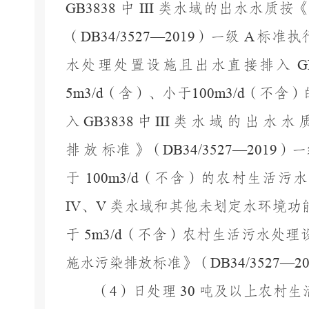
GB3838
中
III
类水域的出水水质按
（
DB34/3527—2019
）一级
A
标准执
水处理处置设施且出水直接排入
G
5m3/d
（含）、小于
100m3/d
（不含）
入
GB3838
中
III
类
水
域
的
出
水
水
排
放
标准
》（
DB34/3527—2019
）一
于
100m3/d
（不含）的农村生活污水
IV
、
V
类水域和其他未划定水环境功
于
5m3/d
（不含）农村生活污水处理
施水污染排放标准》（
DB34/3527—20
（
4
）日处理
30
吨及以上农村生