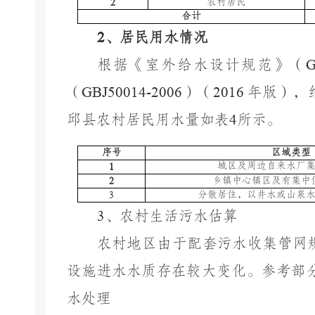
2
农村居民
合计
2
、居民用水情况
根据《室外给水设计规范》（
G
（
GBJ50014-2006
）（
2016
年版），
邱县农村居民用水量如表
4
所示。
序号
区域类型
城区及周边自来水厂
1
乡镇中心镇区及有集中
2
3
分散居住，以井水或山泉
3
、农村生活污水估算
农村地区由于配套污水收集管网
设施进水水质存在较大变化。参考部
水处理