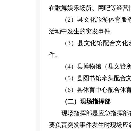
在
歌舞
娱乐场所、网吧等经营
（
2
）
县文化
旅游体育服
活动中发生的突发事件
。
（
3
）
县文化馆
配合文化
件。
（
4
）
县
博物馆（
县文管
（
5
）县图书馆牵头配合
（
6）县体育中心配合体
（二）现场指挥部
现场指挥部是应急指挥部
要负责突发事件发生时现场应