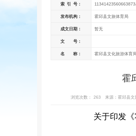
索
引
号：
11341423560663873
发布机构：
霍邱县文旅体育局
成文日期：
暂无
文 号：
名 称：
霍邱县文化旅游体育
霍
浏览次数：
263
来源：霍邱县文
关于印发《