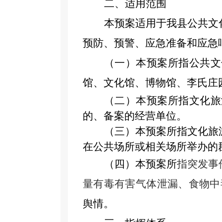
二、适用范围
本预案适用于我
县公共文
预防、预警、应急准备和应急
（一）
本预案所指公共
文
馆、文化馆、
博物馆
、李氏庄
（二）
本预案所指文化旅
的
、
备案的
经营单位
。
（三）
本预案所指文化旅
在公共场所或相关场所举办的
（
四
）本预案所
指突发事
量有毒有害气体泄漏
、
食物中
舆情。