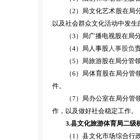
（
2）
局文化艺术股在
局
以及社会群众文化活动中发生
（
3）
局广播
电视
股在
局
（
4
）
局人事股
人事股负
（
5
）局旅游股在
局
分管
（
6
）
局
体育股在
局
分管
件。
（
7
）局办公室
在
局
分管
作
，
以及做好
社会稳定
工作
。
3.
县文化旅游体育局二级
（
1
）县文化市场综合
行