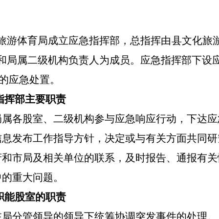
旅游体育局
成
立应急指挥部，总指挥由
县
文化旅
和
局属二级机构
负责人为成员。应急指挥部下设
的应急处置
。
指挥部主要职责
局属各股室、二级机构
参与应急响应行动，下达应
信息发布工作指导方针，决定或与有关方面共同研
府
和
市局
及
相关
单位
的联系，及时报告、通报有关
中的重大问题。
职能
股
室的
职责
在
局
分管领导
的领导
下
统筹协调突发事件的处理
。