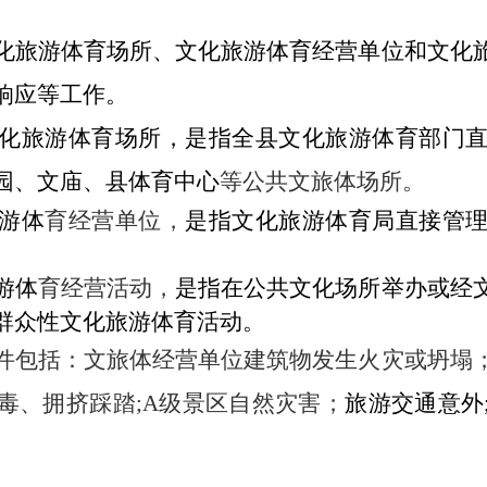
化旅游体育场所、
文化旅游体育
经营单位和
文化
响应等工作。
化
旅游
体育
场所，是指全
县
文化旅游体育部门
园、文庙
、
县体育中心
等公共
文旅体场所。
游体
育
经营单位，
是指文化旅游体育
局
直接管
游体
育
经营活动，
是指在公共文化场所举办或经
群众性文化旅游体育活动。
件包括：
文旅体经营单位
建筑物发生火灾或坍塌
毒、
拥挤踩踏
;A级景区自然灾害
；
旅游
交通意外