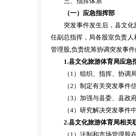
三、指挥体系
（一）应急指挥部
突发事件发生后，县
文化
任副总指挥，局各
股
室负责人
管理股
,负责
统筹协调
突发事件
1.
县
文化旅游体育局应急
（
1）组织、指挥、协调
（
2）制定有关突发事件
（
3）加强与
县
委
、县
政
（
4）研究解决突发事件
2.
县文化旅游体育局
相关
（
1）
法制和市场管理股