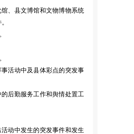
化馆、
县文
博馆
和
文物博物系统
件。
。
。
赛事活动中及
县
体彩点的突发事
中
的
后勤服务工作
和舆情处置工
出活动中发生的突发事件和发生