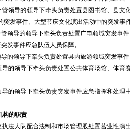
分管领导
的领导
下牵头负责处置
县
图书馆、
县
文
的突发事件
、
大型节庆
文化
演出
活动
中的突发事
分管领导
的领导
下牵头负责处置广
电领域
突发事件
责
突发事件应急队伍
人员保障。
领导
的领导
下
牵头
负责处置
县
内旅游
领域
突发事件
领导
的领导
下牵头负责处置
公共
体育场馆
、
体育
领导
的领导
下
牵头
负责突发事件应急指挥和处理
机构的
职责
政
执法大队配合法制和市场管理股处置营业性演