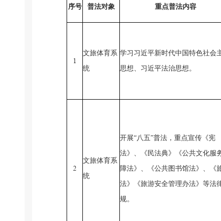
序号
普法对象
重点普法内容
文旅
体育
系
学习习近平新时代中国特色社会
1
统
思想
、习近平法治思想。
开展
“
八五
”普法，重点宣传《宪
法》、
《民法典》
《公共文化服
文旅体育系
2
障法》、《公共图书馆法》、
《
统
法》
《旅游安全管理办法》等法
规。