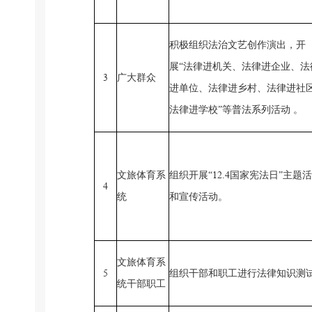
积极组织法治文艺创作演出，开
展
“法律进机关、法律进企业、法
3
广大群众
进单位、
法律进乡村、
法律进
社
法律进学校
”等普法系列活动
。
12
4
文旅体育系
组织开展
“
.
国家宪法日
”主题
4
统
和宣传活动
。
文旅
体育
系
5
组织干部和职工进行法律知识测
统干部职工