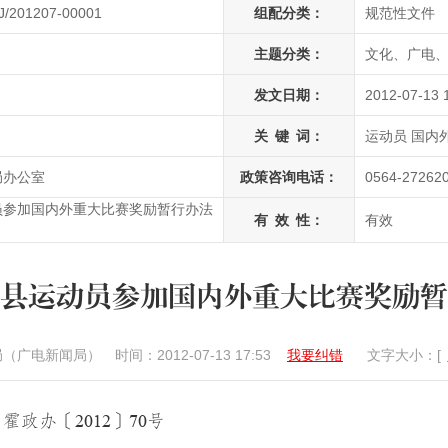
J/201207-00001
组配分类：
规范性文件
主题分类：
文化、广电、
发文日期：
2012-07-13 
关
键
词：
运动员 国内
局办公室
政策咨询电话：
0564-27262
员参加国内外重大比赛奖励暂行办法
有
效
性：
有效
县运动员参加国内外重大比赛奖励暂
局（广电新闻局）
时间：2012-07-13 17:53
我要纠错
文字大小：[
霍政办〔
2012
〕
70
号