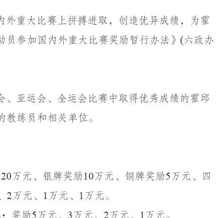
内外重大比赛上拼搏进取，创造优异成绩，为霍
动员参加国内外重大比赛奖励暂行办法》
(
六政办
会、亚运会、全运会比赛中取得优秀成绩的霍邱
的教练员和相关单位。
励
20
万元、银牌奖励
10
万元、铜牌奖励
5
万元、四
、
2
万元、
1
万元、
1
万元。
练：
奖励
5
万元、
3
万元、
2
万元、
1
万元。