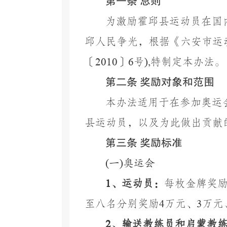
第一条
总则
为激励霍邱县运动员在国
邱人民争光，根据《六安市运
〔
2010
〕
6
号
),
特制定本办法。
第二条
奖励对象和范围
本办法适用于在参加奥运
县运动员，以及为此做出贡献
第三条
奖励标准
(
一
)
奥运会
1
、运动员：
每枚金牌奖
至八名分别奖励
4
万元、
3
万元
2
、输送教练员和启蒙教