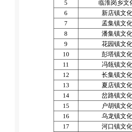
5
临淮岗乡文
6
新店镇文
7
孟集镇文
8
潘集镇文
9
花园镇文
10
彭塔镇文
11
冯瓴镇文
12
长集镇文
13
夏店镇文
14
岔路镇文
15
户胡镇文
16
乌龙镇文
17
河口镇文