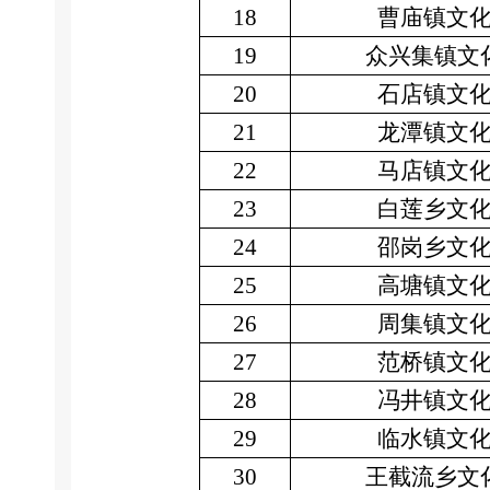
18
曹庙镇文
19
众兴集镇文
20
石店镇文
21
龙潭镇文
22
马店镇文
23
白莲乡文
24
邵岗乡文
25
高塘镇文
26
周集镇文
27
范桥镇文
28
冯井镇文
29
临水镇文
30
王截流乡文