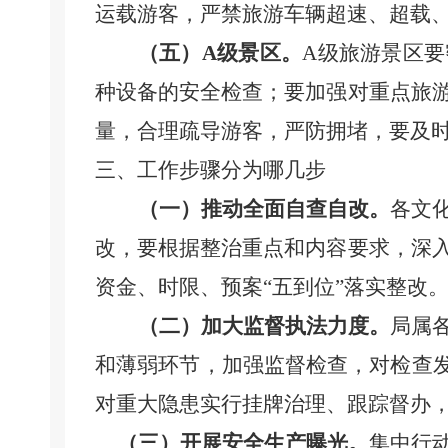
运载游客，严禁旅游车辆超速、超载
（五）
A级景区。
A级旅游景区
种设备的安全检查；要加强对重点旅
量，合理疏导游客，严防拥堵，要及
三、
工作步骤
分为哪几步
（一）
推动全面
自查自
改
。
各
文
改，要根据整治
重点和内容
要求，深
资金、时限、预案
“五到位”落实整改
（二）
加大
监督执法
力度
。
局属
和薄弱环节，加强监督检查，对检查
对重大隐患实行挂牌治理、跟踪督办
（三）
开展安全生产曝光
。
集中行