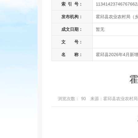
索
引
号：
11341423746767662
发布机构：
霍邱县农业农村局（
成文日期：
暂无
文 号：
名 称：
霍邱县2026年4月新
霍
浏览次数：
90
来源：霍邱县农业农村局