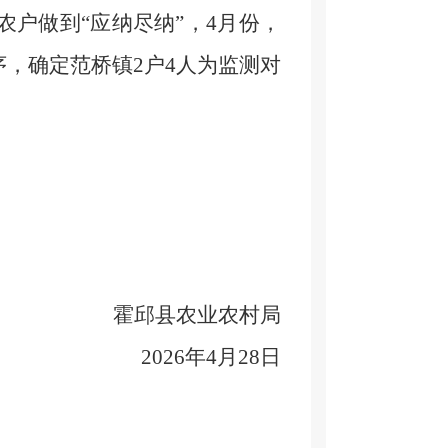
农户做到
“应纳
尽纳
”，4月份，
序，
确定范桥镇
2户4人为监测对
霍邱县农业农村
局
202
6
年
4月28日