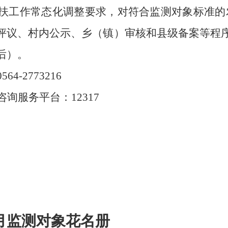
扶工作
常态化调整
要求，
对符合监测对象标准的
评议、村内公示、乡（镇）审核和县级
备案等程
后）
。
0564-2773216
咨询服务平台：
12317
4月监测对象花名册