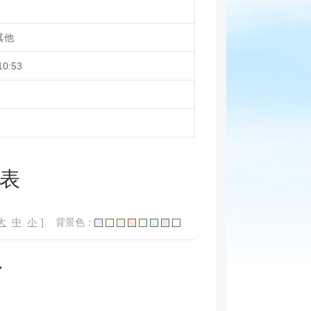
其他
10:53
单表
大
中
小
]
背景色：
告