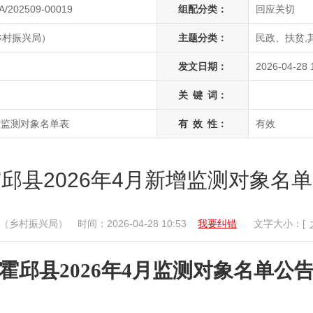
A/202509-00019
组配分类：
回应关切
乡村振兴局）
主题分类：
民政、扶贫,
发文日期：
2026-04-28 
关
键
词：
增监测对象名单表
有
效
性：
有效
邱县2026年4月新增监测对象名
（乡村振兴局）
时间：2026-04-28 10:53
我要纠错
文字大小：[
霍邱
县
2026年4月
监测对象名单公