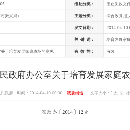
506
组配分类：
废止失效文
乡村振兴局）
主题分类：
综合政务,意
发文日期：
2014-04-10 
关
键
词：
培育发展家
室关于培育发展家庭农场的意见
有
效
性：
有效
民政府办公室关于培育发展家庭
人民政府
时间：2014-04-10 00:00
我要纠错
文字大小：[
大
中
霍政办〔
2014
〕
12
号