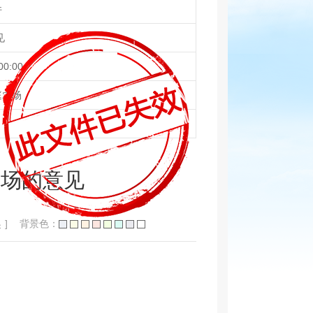
件
见
00:00
庭农场
农场的意见
小
]
背景色：