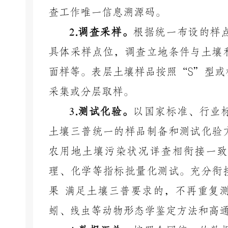
查工作唯一信息溯源码。
2
.
调查采样。
根据统一布设的样
具体采样点位，调查立地条件与土壤
面样等。表层土壤样品按照
“
S
”型或
采集或分层取样。
3
.
测试化验。
以国家标准、行业
土壤三普统一的样品制备和测试化验
农用地土壤污染状况详查相衔接
一致
理、化学等指标批量化测试。充分衔
果
满足土壤三普要求的，不再重复
蚓、线虫等动物形态学鉴定方法和高