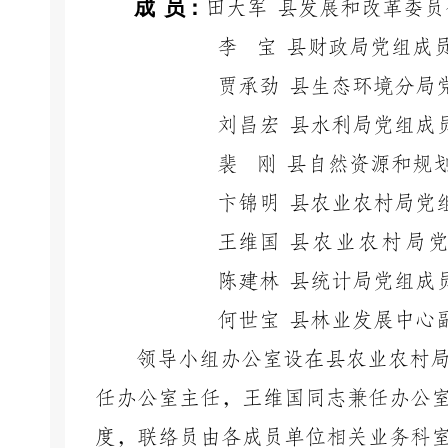
成
员：
田大军
县发展和改革委员
李
宝
县财政局党组成
贾承劲
县生态环境分局
刘昌宏
县水利局党组成
裴
刚
县自然资源和规
卞锦明
县农业农村局党
王维国
县
农
业
农
村
局
党
陈建林
县统计局党组成
何世宝
县林业发展中心
领导小组办公室设在县农业农村
任办公室主任，王维国同志兼任办公
度，联络员由各成员单位相关业务
科