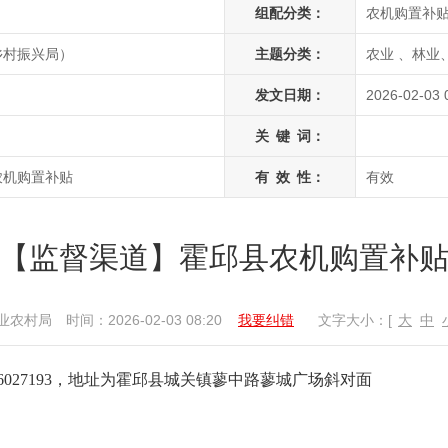
组配分类：
农机购置补
乡村振兴局）
主题分类：
农业 、林业
发文日期：
2026-02-03 
关
键
词：
农机购置补贴
有
效
性：
有效
【监督渠道】霍邱县农机购置补
业农村局
时间：2026-02-03 08:20
我要纠错
文字大小：[
大
中
6027193，地址为霍邱县城关镇蓼中路蓼城广场斜对面