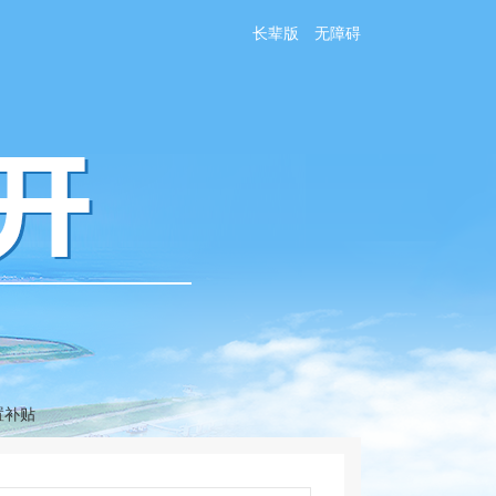
长辈版
无障碍
置补贴