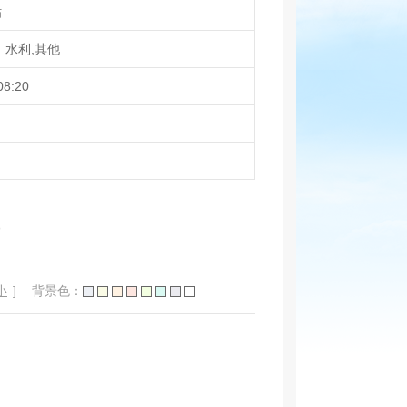
贴
、水利,其他
08:20
贴
小
]
背景色：