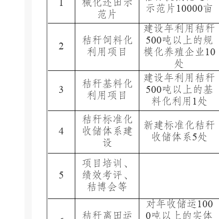
1
械化还田示
示范片
10
000
亩
范片
建设年利用
秸秆
秸秆饲料化
500
吨以上的规
2
利用项目
模化养殖企业
10
处
建设年利用秸秆
秸秆
基料化
3
500
吨以上的基
利用项目
料化利用
1
处
秸秆
标准化
新建标准化秸秆
4
收储体系建
收储体系
5
处
设
项目培训、
5
绩效考评、
秸博会等
对年收储运
100
秸秆离田
运
0
吨以上的实体