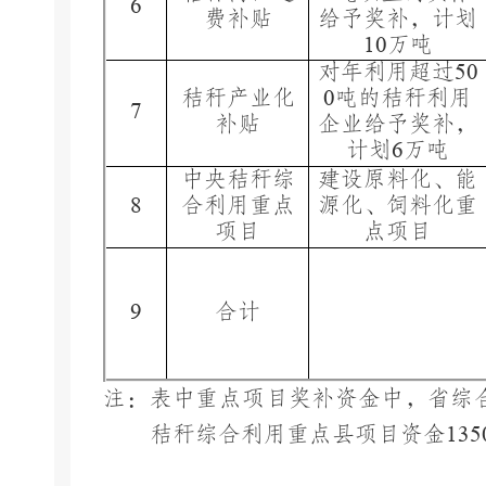
6
费补贴
给予奖补，计划
1
0
万吨
对年利用超过
50
秸秆产业化
0
吨的秸秆利用
7
补贴
企业给予奖补，
计划
6
万吨
中央秸秆综
建设
原料化、能
8
合利用
重点
源化、饲料化重
项目
点项目
9
合计
注：表中重点项目奖补
资金中，省综
秸秆综合利用重点县项目资金
135