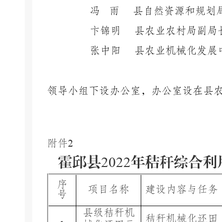
冯
雨
县自然资源和规划
卞锦明
县农业农村局副局
张中阳
县农业机械化发展
领导小组下设办公室，办公室设在县
附件
2
霍邱县
202
2
年秸秆综合利
序
项目名称
建设内容与
任务
号
县
级
秸秆机
秸秆机械化还田