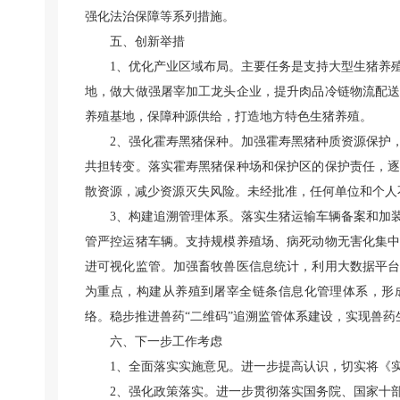
强化法治保障等系列措施。
五、创新举措
1、优化产业区域布局。主要任务是支持大型生猪养
地，做大做强屠宰加工龙头企业，提升肉品冷链物流配
养殖基地，保障种源供给，打造地方特色生猪养殖。
2、强化霍寿黑猪保种。加强霍寿黑猪种质资源保护
共担转变。落实霍寿黑猪保种场和保护区的保护责任，
散资源，减少资源灭失风险。未经批准，任何单位和个人
3、构建追溯管理体系。落实生猪运输车辆备案和加
管严控运猪车辆。支持规模养殖场、病死动物无害化集
进可视化监管。加强畜牧兽医信息统计，利用大数据平
为重点，构建从养殖到屠宰全链条信息化管理体系，形
络。稳步推进兽药“二维码”追溯监管体系建设，实现兽
六、下一步工作考虑
1、全面落实实施意见。进一步提高认识，切实将《
2、强化政策落实。进一步贯彻落实国务院、国家十