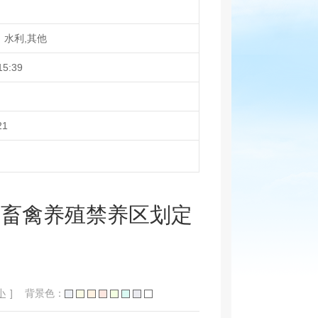
、水利,其他
15:39
21
县畜禽养殖禁养区划定
小
]
背景色：