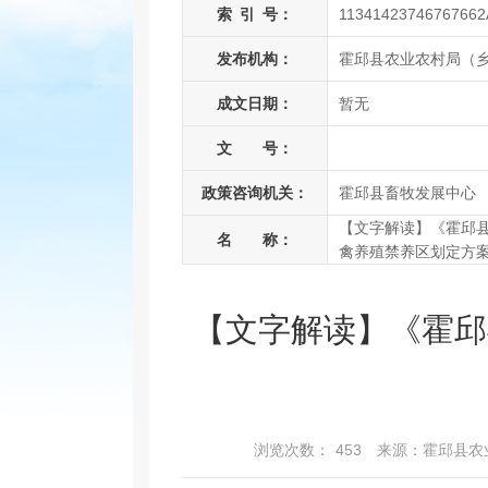
索
引
号：
11341423746767662
发布机构：
霍邱县农业农村局（
成文日期：
暂无
文 号：
政策咨询机关：
霍邱县畜牧发展中心
【文字解读】《霍邱
名 称：
禽养殖禁养区划定方
【文字解读】《霍邱
浏览次数：
453
来源：霍邱县农