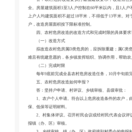
全。房屋建筑面积1至3人户控制在60平米以内，且1人户不
上户人均建筑面积不超过18平米，不得低于13平米。
户，改造房屋面积按下限标准控制。
四、农村危房改造的改造方式和完成时限的具体要求
（一）改造方式
拟改造农村危房属D类危房的，应拆除重建；属C类
难且有统建意愿的，各乡镇发挥组织、协调作用，帮助农
（二）完成时限
每年9底前完成全县农村危房改造任务，10月中旬前
五、农村危房改造如何申报？
答：坚持户申请、村评议、乡镇审核、县级审批：
1、农户个人申请。符合以上危房改造条件的农户，
保、低保等证明材料。
2、村集体评议。召开村民会议或经村民代表会议评
报镇（办、区）审核。
3、乡镇审核。镇（办、区）政府接到村委会的申报