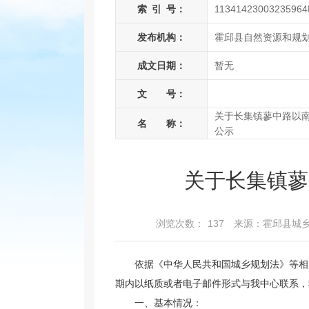
索
引
号：
11341423003235964
发布机构：
霍邱县自然资源和规
成文日期：
暂无
文 号：
关于长集镇蓼中路以
名 称：
公示
关于长集镇蓼
浏览次数：
137
来源：霍邱县城
依据《中华人民共和国城乡规划法》等相
期内以纸质或者电子邮件形式与我中心联系，
一、基本情况：