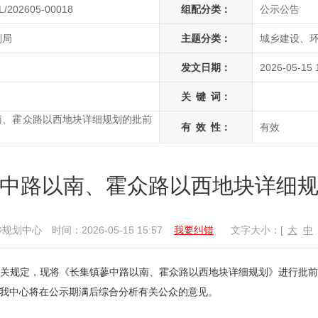
L/202605-00018
组配分类：
公示公告
划局
主题分类：
城乡建设、环
发文日期：
2026-05-15 
关
键
词：
南、霍众路以西地块详细规划的批前
有
效
性：
有效
中路以南、霍众路以西地块详细
乡规划中心
时间：2026-05-15 15:57
我要纠错
文字大小：[
大
中
关规定，现将《长集镇蓼中路以南、霍众路以西地块详细规划》进行批
我中心将在公示期满后综合分析有关公众的意见。