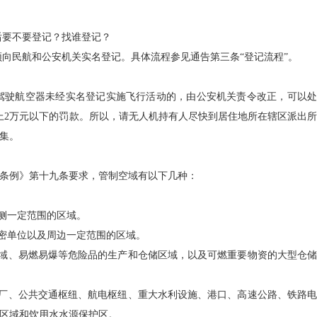
后要不要登记？找谁登记？
须向民航和公安机关实名登记。具体流程参见通告第三条“登记流程”。
驾驶航空器未经实名登记实施飞行活动的，由公安机关责令改正，可以处
元以上2万元以下的罚款。所以，请无人机持有人尽快到居住地所在辖区派出所
集。
条例》第十九条要求，管制空域有以下几种：
一侧一定范围的区域。
涉密单位以及周边一定范围的区域。
区域、易燃易爆等危险品的生产和仓储区域，以及可燃重要物资的大型仓储
水厂、公共交通枢纽、航电枢纽、重大水利设施、港口、高速公路、铁路电
区域和饮用水水源保护区。