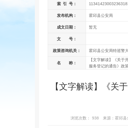
索
引
号：
11341423003236318
发布机构：
霍邱县公安局
成文日期：
暂无
文 号：
政策咨询机关：
霍邱县公安局特巡警
【文字解读】《关于
名 称：
服务登记的通告》政
【文字解读】《关于
浏览次数：
938
来源：霍邱县