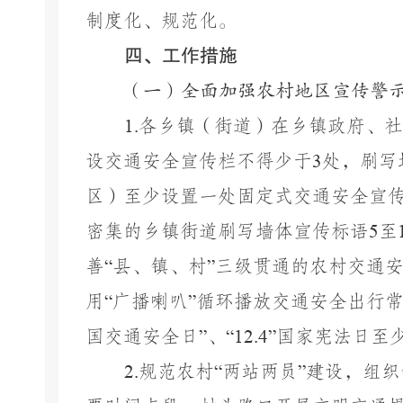
制度化、规范化。
四、工作措施
（一）全面加强农村地区宣传警
1.
各乡镇（街道）在乡镇政府、社
设交通安全宣传栏不得少于
3
处，刷写
区）至少设置一处固定式交通安全宣
密集的乡镇街道刷写墙体宣传标语
5
至
善
“
县、镇、村
”
三级贯通的农村交通
用
“
广播喇叭
”
循环播放交通安全出行
国交通安全日
”
、
“12.4”
国家宪法日至
2.
规范农村
“
两站两员
”
建设，组织