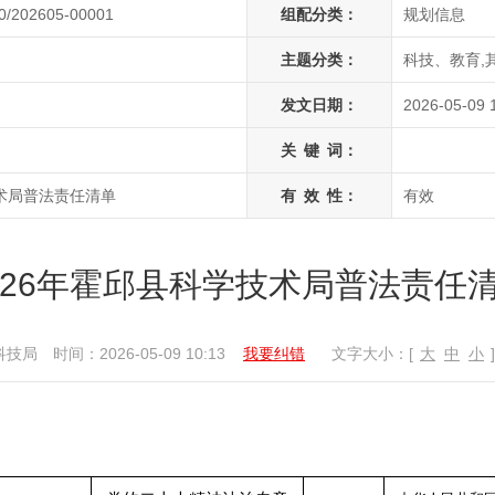
0/202605-00001
组配分类：
规划信息
主题分类：
科技、教育,
发文日期：
2026-05-09 
关
键
词：
技术局普法责任清单
有
效
性：
有效
026年霍邱县科学技术局普法责任
科技局
时间：2026-05-09 10:13
我要纠错
文字大小：[
大
中
小
]