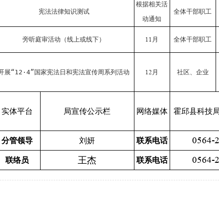
根据相关活
宪法法律知识测试
全体干部职工
动通知
旁听庭审活动（线上或线下）
11
月
全体干部职工
开展“12·4”国家宪法日和宪法宣传周系列活动
12
月
社区、企业
实体平台
局宣传公示栏
网络媒体
霍邱县科技
0564-
分管领导
刘妍
联系电话
王杰
0564-
联络员
联系电话