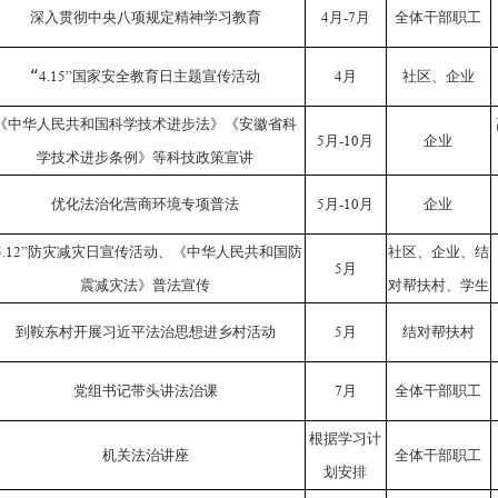
深入贯彻中央八项规定精神学习教育
4
月
-7
月
全体干部职工
“
4.15”
国家安全教育日主题宣传活动
4
月
社区、企业
《中华人民共和国科学技术进步法》《安徽省科
5
月
-10
月
企业
学技术进步条例》等科技政策宣讲
优化法治化营商环境专项普法
5
月
-10
月
企业
5.12”
防灾减灾日宣传活动、《中华人民共和国防
社区、企业、结
5
月
震减灾法》普法宣传
对帮扶村、学生
到鞍东村开展习近平法治思想进乡村活动
5
月
结对帮扶村
党组书记带头讲法治课
7
月
全体干部职工
根据学习计
机关法治讲座
全体干部职工
划安排