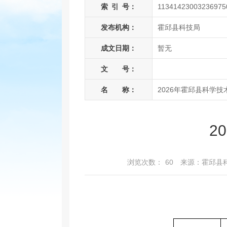
索
引
号：
11341423003236975
发布机构：
霍邱县科技局
成文日期：
暂无
文 号：
名 称：
2026年霍邱县科学
2
浏览次数：
60
来源：霍邱县