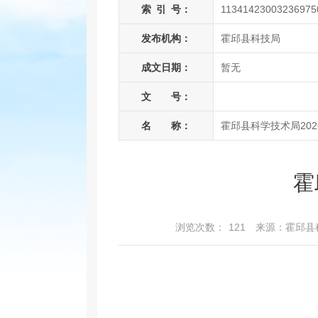
索
引
号：
11341423003236975
发布机构：
霍邱县科技局
成文日期：
暂无
文 号：
名 称：
霍邱县科学技术局20
霍
浏览次数：
121
来源：霍邱县