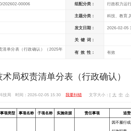
0/202602-00006
组配分类：
行政权力运
主题分类：
科技、教育,
发文日期：
2026-02-05 
关
键
词：
清单分表（行政确认）（2025年
有
效
性：
有效
术局权责清单分表（行政确认）（
科技局
时间：2026-02-05 15:30
我要纠错
文字大小：[
大
中
小
事项类型
事项名称
子项名称
实施依据
责任事项
追责
因不履行或