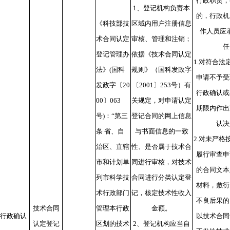
行政职责，
1、登记机构负责本
的，行政机
《科技部技
区域内用户注册信息
作人员应
术合同认定
审核、管理和注销；
任
登记管理办
依据《技术合同认定
1.对符合法
法》(国科
规则》（国科发政字
申请不予受
发政字〔20
〔2001〕253号）有
行政确认或
00〕063
关规定，对申请认定
期限内作出
号)：“第三
登记合同的网上信息
认决
条 省、自
与书面信息的一致
2.对未严格
治区、直辖
性、是否属于技术合
履行审查申
市和计划单
同进行审核，对技术
的合同文本
列市科学技
合同进行分类认定登
材料，敷衍
术行政部门
记，核定技术性收入
不良后果的
技术合同
管理本行政
金额。
行政确认
以技术合同
认定登记
区划的技术
2、登记机构应当自