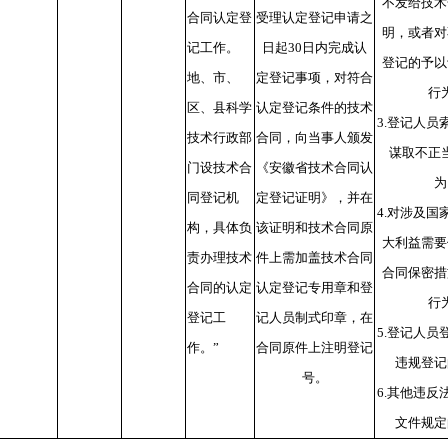
不发给技术
合同认定登
受理认定登记申请之
明，或者对
记工作。
日起30日内完成认
登记的予以
地、市、
定登记事项，对符合
行
区、县科学
认定登记条件的技术
3.登记人员
技术行政部
合同，向当事人颁发
谋取不正
门设技术合
《安徽省技术合同认
为
同登记机
定登记证明》，并在
4.对涉及国
构，具体负
该证明和技术合同原
大利益需要
责办理技术
件上需加盖技术合同
合同保密措
合同的认定
认定登记专用章和登
行
登记工
记人员制式印章，在
5.登记人员
作。”
合同原件上注明登记
违规登记
号。
6.其他违反
文件规定