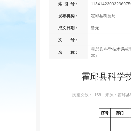
索
引
号：
11341423003236975
发布机构：
霍邱县科技局
成文日期：
暂无
文 号：
霍邱县科学技术局权责
名 称：
本）
霍邱县科学技
浏览次数：
169
来源：霍邱县
序号
部门