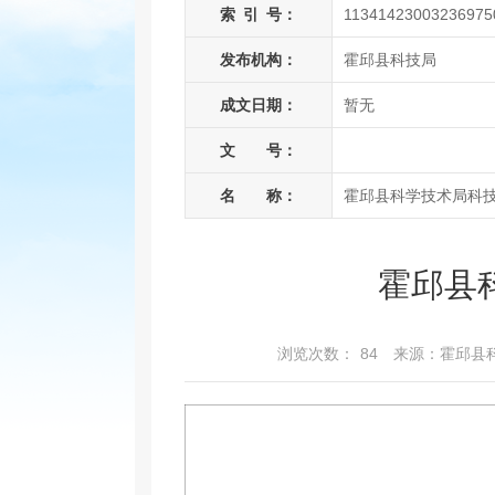
索
引
号：
11341423003236975
发布机构：
霍邱县科技局
成文日期：
暂无
文 号：
名 称：
霍邱县科学技术局科
霍邱县
浏览次数：
84
来源：霍邱县