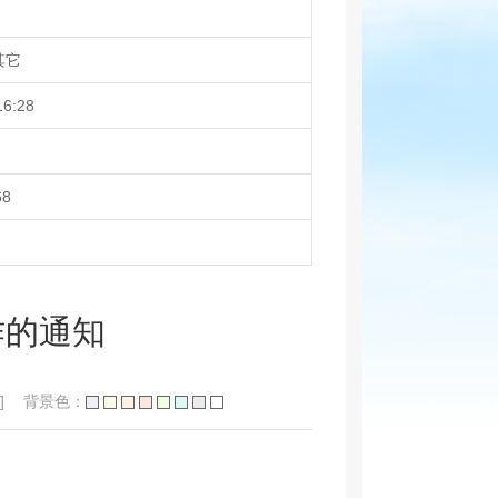
其它
16:28
68
作的通知
]
背景色：