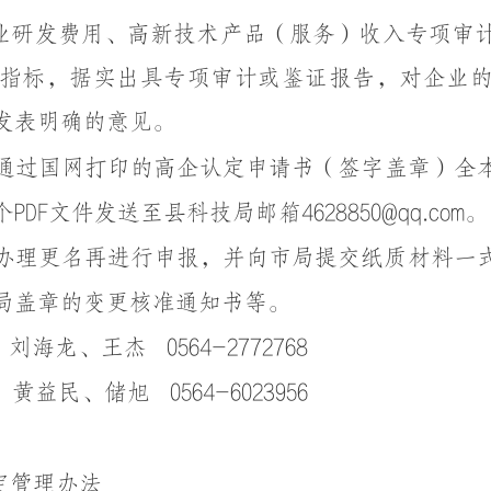
业研发费用、高新技术产品（服务）收入专项审
指标，据实出具专项审计或鉴证报告，对企业
发表明确的意见。
通过国网打印的高企认定申请书（签字盖章）全
F文件发送至县科技局邮箱4628850@qq.com。
办理更名再进行申报，并向市局提交纸质材料一
局盖章的变更核准通知书等。
刘海龙、王杰
0564-2772768
黄益民、储旭
0564-6023956
定管理办法