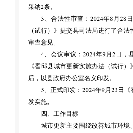
采纳
条。
2
、合法性审查：
年
月
3
2024
8
28
（试行）》
提交县司法局进行了合法
审查意见。
、会议审议：
年
月
日，
4
2024
9
2
《
霍邱
县城市更新实施办法（试行）
后，以县政府办公室名义印发。
、正式印发：
年
月
日
《
5
2024
9
23
发实施。
四、工作目标
城市更新主要围绕改善城市环境