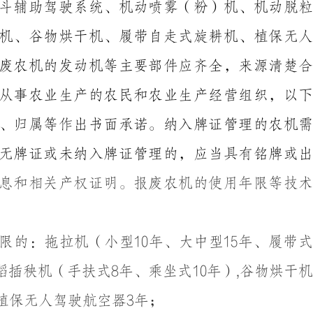
斗辅助驾驶系统、机动喷雾（粉）机、机动脱粒
机、谷物烘干机、履带自走式旋耕机
、
植保无
废农机的发动机等主要部件应齐全，来源清楚
从事农业生产的农民和农业生产经营组织，以下
、归属等作出书面承诺。纳入牌证管理的农机
无牌证或未纳入牌证管理的，应当具有铭牌或
息和相关产权证明。报废农机的使用年限等技
限的：拖拉机（小型
10
年、大中型
15
年、履带
稻插秧机（手扶式
8
年、乘坐式
10
年）
,
谷物烘干
植保无人驾驶航空器
3
年；