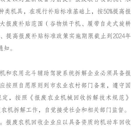
种类机具，在现行补贴标准基础上，按
50%
提高
大报废补贴范围（谷物烘干机、履带自走式旋耕
、提高报废补贴标准政策实施期限截止到
2024
年
通知。
机
和农用北斗辅助驾驶系统
拆解企业必须具备
应按照自愿原则到市农业农村部门备案，遵守
规定，按照《报废农业机械回收拆解技术规范》
废农机拆解工作
，自觉接受社会和相关部门监督
。
。
报废农机回收企业应以具备资质的机动车回