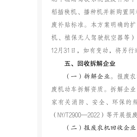
稻插秧机、播种机并新购置同
废补贴标准。本方案明确的扩
机、植保无人驾驶航空器等）
12
月
31
日，如有变动，将另行
五、回收拆解企业
（一）拆解企业。
报废农
废机动车
拆解
资质。拆解企业
家有关消防、安全、环保的
（
NY/T2900
—
2022
）等
开展报
（二）报废农机回收企业