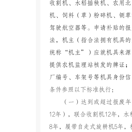
收割机、水稻插秧机、农用北
机、饲料（草）粉碎机、铡草
驾驶航空器
等。申请补贴的报
法，机主（指合法拥有机具的
统称
“机主”）应就机具来源
提供农机监理
站
核发的牌证；
厂编号、车架号等机具身份信
条件参照以下标准执行：
（一）达到或超过报废年
12
年），联合收割机
12
年，水
8
年，履带自走式旋耕机
5
年，