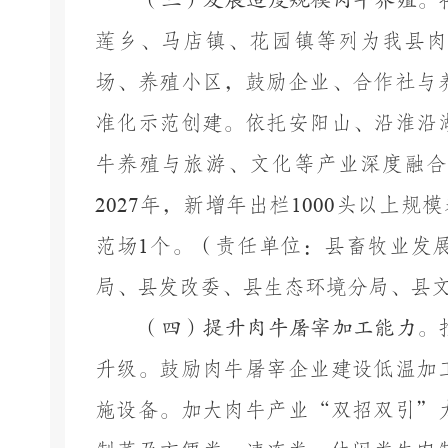
（三）发展适度规模肉牛养殖。
莲乡、马店镇、花园镇等
列为我
县
肉
场、养殖小区
，
鼓励企业、合作社与
准化示范创建
。
依托
安阳山、沿淮沿
牛养殖与旅游、文化等产业深度融合
2027
年，新增年出栏
1000
头以上规模
范场
1
个。
（责任单位：
县畜牧业发
局、
县
发改委、
县
生态环境
分
局、
县
（四）提升肉牛屠宰加工能力。
升级。鼓励肉牛屠宰企业建设低温加
施设备。
加大肉牛产业
“双招双引”