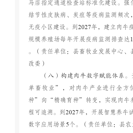
马店指定通道检查站
标准化
建设。强
结节性皮肤病、炭疽等疫病监测频次
无疫小区建设。到
2027
年，建立肉牛
规模养殖场每年开展疫病监测排查达
。
（责任单位：
县畜牧业发展中心、
改委）
（八）构建肉牛数字赋能体系。
单畜牧业”，对肉牛产业进行全方
种”向“精确育种”转变，实现肉牛
程可追溯。到
2027
年，开展智慧养牛
数字应用场景
5
个
。
（责任单位：
县
农