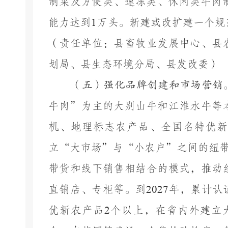
制菜及方便类、速冻类、休闲类牛肉
能力达到
1
万头。新建或改扩建一个规
（责任单位：
县畜牧业发展中心、县
划局、
县
生态环境
分
局、
县
发改委
）
（五）强化品牌创建和市场营销
牛肉”
为主的大别山牛和江淮水牛等
机、地理标志农产品、全国名特优新
立
“大市场”与“小农户”之间的纽
带货和线下销售相结合的模式，推动
直销店、专柜等。到
2027
年，累计认
优新农产品
2
个以上，在省内外建立