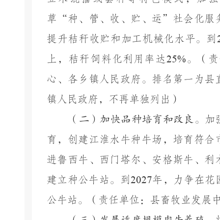
草
“种、管、收、贮、运”社会化服
提升秸秆收贮和加工机械化水平。到
上，秸秆饲料化利用率达
25%
。（责
心、各乡镇人民政府。排名第一为县
镇人民政府，不再单独列出）
（二）加快品种培育和改良。
加
育，创建
江淮水牛种牛场
，培育符合
进鲁西牛、
西门塔尔、
安格斯牛、利
建立种公牛站。到
2027
年，
力争
在花
公牛站。
（责任单位：
县畜牧业发展