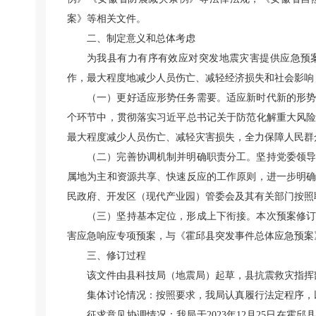
案》等相关文件。
二、制定意义和总体考虑
为我县有力有序有效应对突发地震灾害提供应急预
作，最大程度地减少人员伤亡、减轻经济损失和社会影响
（一）更好适应形势任务需要。适应新时代新的形
个环节中，贯彻落实习近平总书记关于防范化解重大风
最大程度减少人员伤亡、减轻灾害损失，全力保障人民群
（二）完善协调机制并明确职责分工。坚持党委领
属地为主和资源共享、快速反应的工作原则，进一步明
民政府、开发区（现代产业园）管委会及其有关部门按照
（三）坚持基本定位，形成上下衔接。本次预案修
害应急响应专项预案，与《霍邱县突发事件总体应急预案
三、修订过程
该文件由县科技局（地震局）起草，县抗震救灾指挥
集体讨论情况：按照要求，我局认真履行法定程序，
征求意见协调情况：我局于2023年12月25日在霍