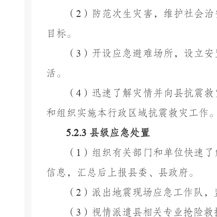
（
2
）防范次生灾害，维护社会治
目标。
（
3
）开设应急避难场所，设立安
活。
（
4
）迅速了解灾情并向县抗震救
和组织实施本行政区域抗震救灾工作
5.
2
.3
县
级应急处置
（
1
）组织有关部门和单位快速了
信息，汇总后上报县委、县政府。
（
2
）派出地震现场应急工作队，
（
3
）视情派遣县相关专业抢险救