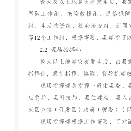
较大及以上地震灾害发生后，县
军队工作组、抢险救援组、通信保障
组、生活物资组、社会治安组、新闻
等
12
个工作组，根据需要，县震指可
2.2
现场指挥部
较大以上
地震灾害发生后，
由
县
指挥部，靠前指挥、协调、督导抗震
现场指挥部
总
指挥一般由
县委、
应急局、
县科技局、县
住建
局、县人
灾区乡镇
（
开发区
）政府（
管委
）（
现场指挥部根据工作需要
，可对