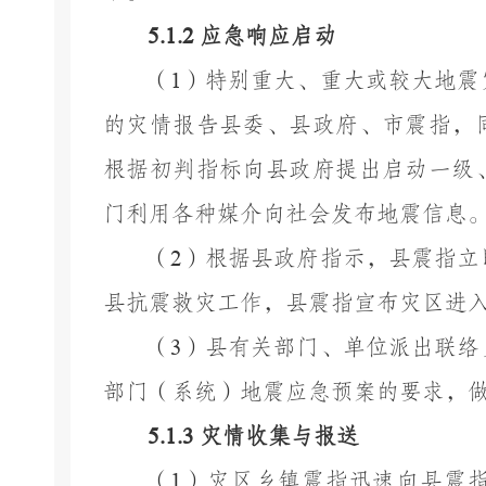
5.1.2
应急响应启动
（
1
）特别重大
、
重大
或较大
地震
的灾情报告
县
委、
县
政府
、市震指
，
根据初判指标向
县
政府提出启动
一
级
门利用各种媒介向社会发布地震信息
（
2
）
根据县政府指示，县震指立
县抗震救灾工作，县震指宣布灾区进
（
3
）县
有关部门、单位派出联络
部门（系统）地震应急预案的要求，
5.1.3
灾情收集与报送
（
1
）灾区乡镇震指迅速向县震