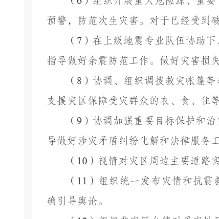
（
6
）组织开展重大危险源、重要
预警，防范次生灾害。对于已经受到
（
7
）在上级地震专业队伍协助下
指导做好余震防范工作。做好灾害损
（
8
）协调、组织调拨救灾帐篷等
支援灾区保障受灾群众的衣、食、住
（
9
）协调加强重要目标保护和治
导做好涉灾矛盾纠纷化解和法律服务
（
10
）视情对灾区周边主要道路
（
11
）组织统一发布灾情和抗震
确引导舆论。