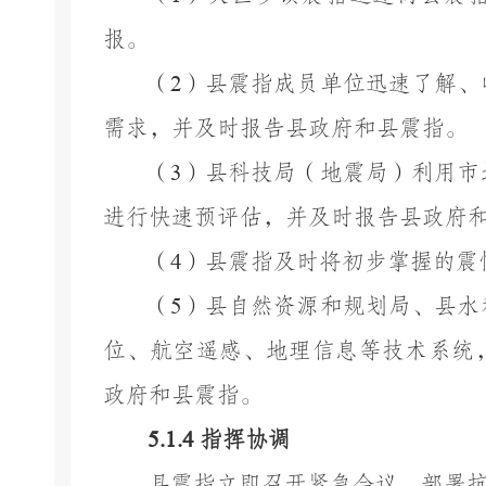
报。
（
2
）县震指成员单位迅速了解、
需求，并及时报告县政府和县震指。
（
3
）县
科技局（
地震局
）
利用市
进行快速预评估，并及时报告县政府
（
4
）县震指及时将初步掌握的震
（
5
）县自然资源
和规划
局、县水
位、航空遥感、地理信息等技术系统
政府和县震指。
5.1.4
指挥
协调
县震指立即召开紧急会议，部署