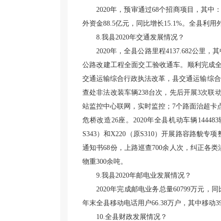
2020年，预审通过68个招商项目，其中
外资金88.5亿元，同比增长15.1%。全县利用
8.我县2020年交通发展情况？
2020年，全县公路里程4137.682公里，其
公路改建工程全面交工验收通车。顺利完成全
交通运输综合行政执法改革，县交通运输综合
查处非法改装车辆238台次，先后开展3次联动
站监控中心联网，实时监控；7个路面治超卡点
危桥改造26座。2020年全县机动车辆14448
S343）和X220（原S310）开展路容
通知书68份，上路巡查700余人次，纠正各
物重300余吨。
9.我县2020年邮电业发展情况？
2020年完成邮电业务总量60799万元，同
年末全县移动电话用户66.38万户，其中移动39
10.全县财政发展情况？