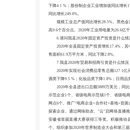
下降4.1 %；股份制企业工业增加值同比增长
同比增长249.0%。
规模工业总产值同比增长28.5%。黑色金
高9.6个百分点。2020年工业用电量为26.6亿
6.请问我县2020年固定资产投资是什么情
2020年全县固定资产投资增长17.4%，
售面积61.9万平方米，同比下降2.8%。
7.我县2020年贸易和招商引资是什么情况
2020年实现社会消费品零售总额127.1
酒类下降9.5 %；化妆品类下降1.8%；日用品
2020年全县进出口总额5889万美元，同
示范企业1个、省级电商示范镇1个、省级电
网点6个。推广“电商企业+合作社+基地+贫
探索企业。通过网络助农、“云”启网络直播
安徽省首届直播大赛获得三等奖。积极推动县
个。组织参加2020年世界制造业大会和第