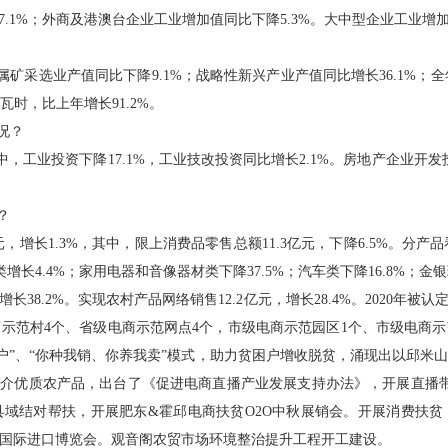
17.1%；外商及港澳台企业工业增加值同比下降5.3%。大中型企业工业增加
属矿采选业产值同比下降9.1%；战略性新兴产业产值同比增长36.1%；全
千瓦时，比上年增长91.2%。
况？
其中，工业投资下降17.1%，工业技改投资同比增长2.1%。房地产企业开发投
？
亿元，增长1.3%，其中，限上消费品零售总额11.3亿元，下降6.5%。分
类增长4.4%；家用电器和音像器材类下降37.5%；汽车类下降16.8%；金银
比增长38.2%。实现农村产品网络销售12.2亿元，增长28.4%。2020
商示范村4个、省级电商示范网点4个，市级电商示范园区1个、市级电商示
困户”、“你种我销、你养我卖”模式，助力贫困户增收脱贫，涌现出以邱
推介优质农产品，出台了《促进电商直播产业发展支持办法》，开展直播
域结对帮扶，开展肥东&霍邱电商扶贫O2O中秋展销会。开展消费扶贫，
三届国际进口博览会。观音阁农贸市场环境整治提升工程开工建设。