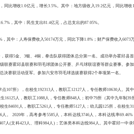
元，同比增收1.0亿元，增长3.5%。其中：地方级收入19.2亿元，同比增收1
6.7%，其中：民生支出81.4亿元，占总支出的87.05%。
.5%，其中：人寿保费收入50174万元，同比下降1.8%；财产保费收入6073
中，获得5金、3银、4铜，拳击队获得团体总分第一名。成功举办霍邱县
级联赛霍邱县联赛和羽毛球团体公开赛、乒乓球联谊赛等群众赛事。参
总决赛获活动亚军。参加六安市羽毛球选拔赛获得2个单项第一名。
点107所），在校生192313人，教职工12127人，专任教师10630人。
生16125人，教职工1088人，专任教师848人；初中79所（其中九年制39
校生84691人，教职工5261人，专任教师5127人；幼儿园125所，在校生3
6人。 2020年，高考参考5585人，本科达线3746人，本科达线率69.4
达线1407人(文科423人、理科984人)；艺体类本科达线984人。其中霍邱一