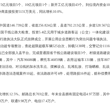
：5亿元项目5个、10亿元项目1个；新开工亿元项目43个。到位境内资金10
外商直接投资5131万美元，同比增长10.0%。
中国道146.739公里，省道256.824公里，县道792.213公里，乡道528.56
国干线公路大检查。投资5.4亿元用于城乡道路客运（公交）一体化建
行政执法大队正式挂牌成立，开展公用企业垄断行为突出问题专项执法
治超专项整治，查处超限超载车辆525台次，卸载5138吨，交警记分11
已全部接入县平台。完成普通国省干线公路建设项目3个、村级道路建设417
3辆，其中：汽车96686辆，摩托车46859辆，农用运输车131辆，挂车8
路貌专项整治活动。对沿线的加水洗车点、摆摊设点、乱堆乱放、打场晒粮、
类涉路违法违规案件10起。依法路政许可4件，处理路损16件起，赔补偿费
比增长12.5%。邮路总长703公里。年末全县拥有固定电话4.97万部，其中移
万户、联通9.98万户、电信17.4万户。