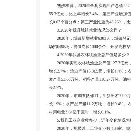
初步核算，2020年全县实现生产总值22
55.3亿元，比上年增长2.4%；第三产业增加值
长0.07个百分点；第三产业比重为48.26%，
3.2020年我县城镇就业情况怎么样？
2020年，城镇新增就业6303人，城镇
场招聘98场，提供岗位1000余个。开发高校
4.2020年我县农林牧渔业总产值是多少？
2020年实现农林牧渔业总产值127.3亿元
增长2.7%；渔业产值15.3亿元，增长1.4%
麦产量53.66万吨、稻谷产量110.27万吨。油
长2.7%。
2020年，市调查队修订，生猪出栏77.0万
长1.9%；水产品产量11.2万吨，增长0.4%。
村用电量3.64亿千瓦时，增长6.1%。
5.我县工业企业数多少，近年变化情况怎
2020年，规模以上工业企业数 134家