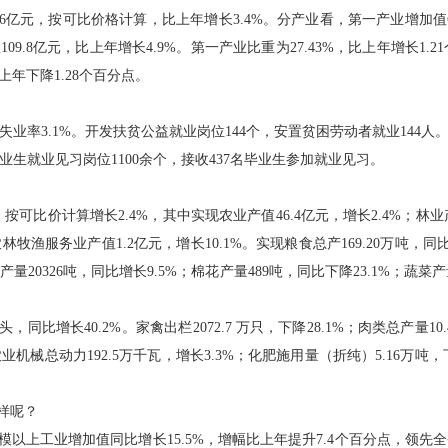
7.6亿元，按可比价格计算，比上年增长3.4%。分产业看，第一产业增加值6
109.8亿元，比上年增长4.9%。第一产业比重为27.43%，比上年增长1.
比上年下降1.28个百分点。
登记失业率3.1%。开发扶贫公益就业岗位144个，安置贫困劳动者就业144
毕业生就业见习岗位1100余个，接收437名毕业生参加就业见习。
，按可比价计算增长2.4%，其中实现农业产值46.4亿元，增长2.4%；林业产
；农林牧渔服务业产值1.2亿元，增长10.1%。实现粮食总产169.20万吨
料产量20326吨，同比增长9.5%；棉花产量489吨，同比下降23.1%；蔬菜产
头，同比增长40.2%。家禽出栏2072.7 万只，下降28.1%；肉类总产量10
农业机械总动力192.5万千瓦，增长3.3%；化肥施用量（折纯）5.16万吨，
样呢？
。规模以上工业增加值同比增长15.5%，增幅比上年提升7.4个百分点，