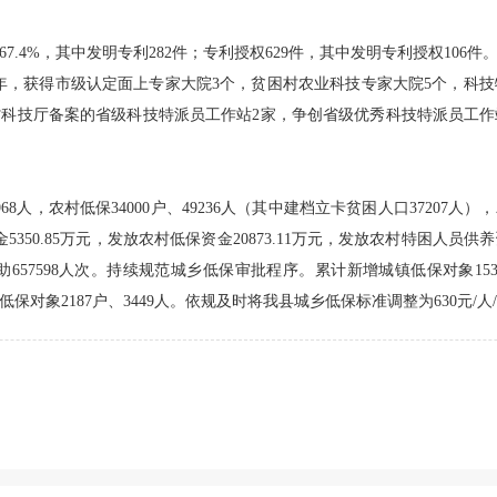
长67.4%，其中发明专利282件；专利授权629件，其中发明专利授权106
2020年，获得市级认定面上专家大院3个，贫困村农业科技专家大院5个，科
批省科技厅备案的省级科技特派员工作站2家，争创省级优秀科技特派员工作
968人，农村低保34000户、49236人（其中建档立卡贫困人口37207人）
350.85万元，发放农村低保资金20873.11万元，发放农村特困人员供养资金
助657598人次。持续规范城乡低保审批程序。累计新增城镇低保对象153户
低保对象2187户、3449人。依规及时将我县城乡低保标准调整为630元/人