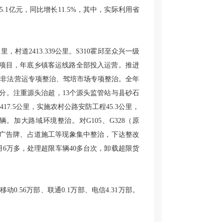
5.1亿元，同比增长11.5%，其中，实际利用省
7公里，村道2413.339公里。S310霍邱至众兴一级
设项目，年底乡镇客运线路全部投入运营。推进
、非法营运专项整治、驾培市场专项整治。全年
16分。注重源头治超，13个源头监管站与县砂石
.5公里，实施农村公路安防工程45.3公里，
07辆。加大路域环境整治。对G105、G328（原
乱设广告牌、占道施工等现象集中整治，下达整改
用6万多，处理超限车辆40多台次，卸载超限货
动0.56万部、联通0.1万部、电信4.31万部。