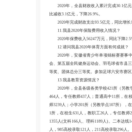
2020年，全县财政收入累计完成30.1亿
比减收3.1亿元，下降26.9%。
2020年完成财政支出93.5亿元，同比增长1
11.我县2020年保险费用收入情况？
2020年保费收入56247万元，同比下降2
12.请问我县2020年体育方面有何成就？
2020年，安徽省青少年单项锦标赛赛事
会、第五届全民健身运动会、羽毛球省市县三
等奖、团体总分三等奖。参加足球六安市赛区
13.我县教育资源情况？
2020年，全县各级各类学校421所（另教学
464人，专任教师437人；普通高中11所，在校
师3239人；小学201所（另教学点107所），在
1所，在校生631人，教职工26人，专任教师2
1355人(文科166人、理科1189人)。二本
人，985高校录取121人，211高校录取296人。