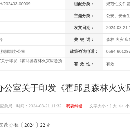
H/202403-00009
组配分类：
规范性文件
主题分类：
公安、安全生
发文日期：
2024-03-21 
号
关
键
词：
森林 火灾 应
火指挥部办公室
政策咨询电话：
0564-60129
室关于印发《霍邱县森林火灾应急预
有
效
性：
有效
办公室关于印发《霍邱县森林火灾
应急局
时间：2024-03-21 11:32
我要纠错
文字大小：[
大
中
小
霍政办秘〔
202
4
〕
22
号