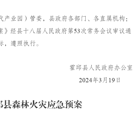
代产业园）管委，县政府各部门、各直属机构：
案
》经县
十八届人民政府
第
53
次常务会议
审议通
际，
遵照
执行。
霍邱县人民政府办公室
202
4
年
3
月
19
日
邱县
森林火灾应急预
案