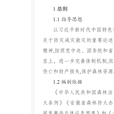
总则
1
1.1
指导思想
以习近平新时代中国特色
关于防灾减灾
救
灾的重要论述
精神
,
按照党中央
、国
务院和省
至上
，
进一步完善体制机制
,
依
伤亡和财产损失
,
保护森林资源
1.2
编制依据
《中华人民共和国森林法
火条例》《安徽省森林防火办
突发事件总体应急预案》和《