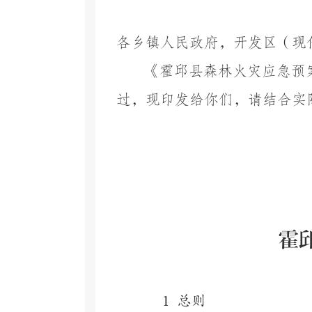
各乡镇人民政府，开发区（现
《
霍邱县
森林火灾应急预
过，现
印发给你们，请结合实
霍
1
总则