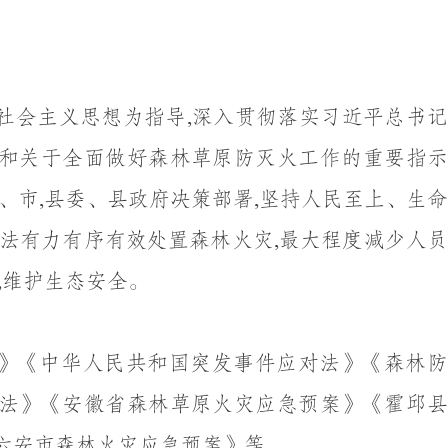
社会主义思想为指导
,
深入贯彻落实习近平总书
和关于全面
做
好森林草原防
灭
火工作的重要指
、
市
,
县
委、
县
政府决策部署
,
坚持人民至上
、
生命
法有力有序有效处置森林火灾
,
最大程度减少人
,
维护生态安全
。
》《中华人民共和国突发事件应对法》《森林防
法》《安徽
省
森林草原
火
灾应急预案》《
霍邱
六安市
森林火灾应急预案
》等
。