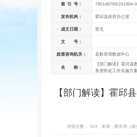
索
引
号：
790148789/201904-
发布机构：
霍邱县政府办公室
成文日期：
暂无
文 号：
政策咨询机关：
县数管局数据中心
【部门解读】霍邱县
名 称：
务便民化工作实施方
【部门解读】霍邱县
浏览次数：
563
来源：数管局（政