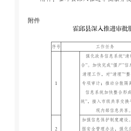
附件
霍邱县深入推进审批
序号
工作任务
“
强化政务信息系统
清
”
“
”
合
。加快完成
僵尸
信
“
”“
清理工作，对
清理
整
1
专项审计；推动分散隔
信息系统加快整合形
”
统
，接入市级共享交换
现内部信息共享
加强信息保护制度建设
2
据安全管理办法，强化