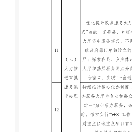
优化提升政务服务大
”
式
功能。完善县、乡综
大厅集中服务模式，不
11
级政府部门单独设立的
（三）
厅；探索在县、乡实体
大力推
大厅和基层服务网点分
“
进审批
合窗口，实现
一窗通
服务集
持续推行帮办代办制度
中办理
务服务大厅为企业和群
”
对一
贴心帮办服务，
12
“5+X”
时，探索实行
工作
对重点区域重点项目有