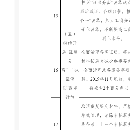
“
”
抓好
证照分离
改革试
照后减证、合规监管，
15
”
合一
改革，加大工商登
子化改革，不断提高工
（五）
利化水平。
持续开
“
展
证照
全面清理各类证明。将
分
材料拓展为减少办事要
16
”
“
离
、
减
全面清理政务服务事项
2019
11
证便
料。
年
月底前，
”
2
民
改革
再减少
个百分点以
行动
取消重复提交材料。严
单式管理，消除审批服
17
糊条款，上一个审批服