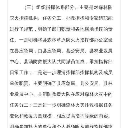
（三）组织指挥体系部分。
主要是对森林
防
灭火指挥机构、任务分工、扑救指挥和专家组职能
进行了规范，明确了部门职责和
各地
属地指挥的责
任。一是明确将
县
森林草原防灭火指挥部办公室设
在
县
应急
局
，
由
县
应急
局
、
县
公安
局
、
县
林业
发展
中心
、
县
消防救援
大
队
共同派员组成
，
承担指挥部
日常工作
；二是
进一步
理
清指挥部指挥机构及成员
单位职责。
主要
明确了
县
应急
局
、
县
公安
局
、
县
林
业
发展中心
、
县
消防救援
大
队
在应对森林火灾中的
任务分工
；
三是进一步明确森林火灾扑救根据任务
变化和救援力量规模，相应提高指挥等级的内容。
明确参加扑火的单位和个人必须听从前线指挥部统