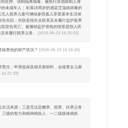
服刑在押、强制隔离戒毒、被执行其他限制人身
的未成年人；未满18周岁的感染艾滋病病毒的
实无人抚养儿童可继续参照孤儿享受基本生活保
宣告失踪；失联是指失去联系且未履行监护抚养
法院宣告死亡。被撤销监护资格的情形是指人民
境且未履行抚养义务。
[2026-06-23 16:26:03]
要核查他的财产状况？
[2026-06-23 16:19:26]
养责任；申请低保及相关救助时，会核查女儿家
 16:21:39]
无生活来源；三是无法定赡养、抚养、扶养义务
、三级的智力和精神残疾人、一二级肢体残疾