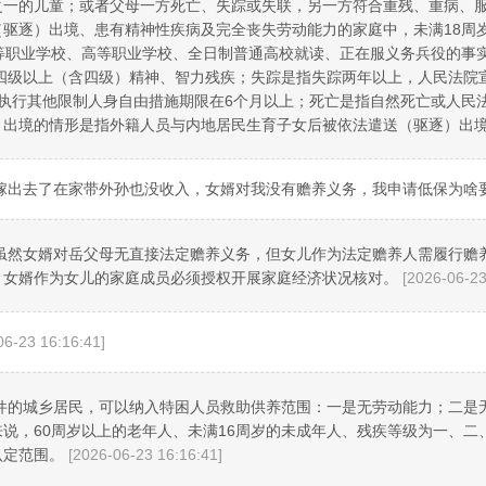
之一的儿童；或者父母一方死亡、失踪或失联，另一方符合重残、重病、
驱逐）出境、患有精神性疾病及完全丧失劳动能力的家庭中，未满18周岁
等职业学校、高等职业学校、全日制普通高校就读、正在服义务兵役的事
或四级以上（含四级）精神、智力残疾；失踪是指失踪两年以上，人民法院
执行其他限制人身自由措施期限在6个月以上；死亡是指自然死亡或人民
）出境的情形是指外籍人员与内地居民生育子女后被依法遣送（驱逐）出
嫁出去了在家带外孙也没收入，女婿对我没有赡养义务，我申请低保为啥
虽然女婿对岳父母无直接法定赡养义务，但女儿作为法定赡养人需履行赡
，女婿作为女儿的家庭成员必须授权开展家庭经济状况核对。
[2026-06-23
06-23 16:16:41]
件的城乡居民，可以纳入特困人员救助供养范围：一是无劳动能力；二是
说，60周岁以上的老年人、未满16周岁的未成年人、残疾等级为一、二
认定范围。
[2026-06-23 16:16:41]