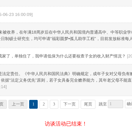
6-06-23 16:00:09]
且未被收养，在年满18周岁后在中华人民共和国境内普通高中、中等职业
日制硕士研究生，均可申请“福彩圆梦•孤儿助学工程”，目前发放标准每
成家了，单独住了，我申请低保为什么还要核查子女的收入财产情况？
[2
是法定责任。《中华人民共和国民法典》明确规定，成年子女对父母负有
依据“法定义务优先”原则，若子女具备完全赡养能力，其年老父母不能
:14]
确
页
上一页
1
2
3
下一页
尾页
跳至
访谈活动已结束！