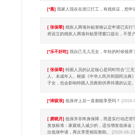
[*蕉]
我家人现在在浙江打工，有残疾证，想申
[ 张保翠]
残疾人两项补贴资格认定申请已实行
府设立的残疾人两项补贴受理窗口提出，不受
[*乐不好吃]
我自己无儿无女，年轻的时候领养
[ 张保翠]
特困人员的认定核心是同时符合“三
人、未成年人。根据《中华人民共和国民法典
子女，也会影响特困人员救助供养待遇的认定
[*涛骇浪]
低保评上后一直都能享受吗？
[2026-
[ 龚晓月]
低保并非终身保障，而是实行动态管
发放标准：家庭收入减少的，适当增发低保金
出低保申请，再次享受相应救助。
[2026-06-23