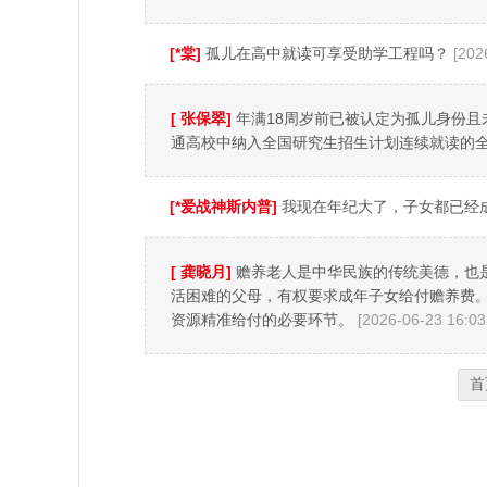
[*棠]
孤儿在高中就读可享受助学工程吗？
[202
[ 张保翠]
年满18周岁前已被认定为孤儿身份
通高校中纳入全国研究生招生计划连续就读的全
[*爱战神斯内普]
我现在年纪大了，子女都已经
[ 龚晓月]
赡养老人是中华民族的传统美德，也
活困难的父母，有权要求成年子女给付赡养费。
资源精准给付的必要环节。
[2026-06-23 16:03
首