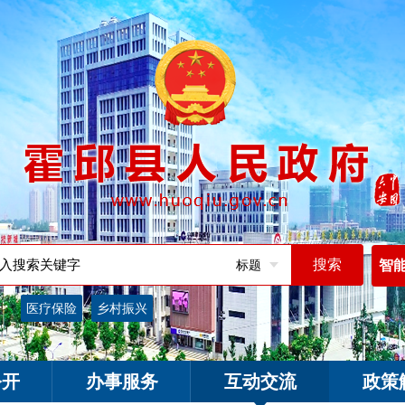
标题
智
词：
医疗保险
乡村振兴
公开
办事服务
互动交流
政策