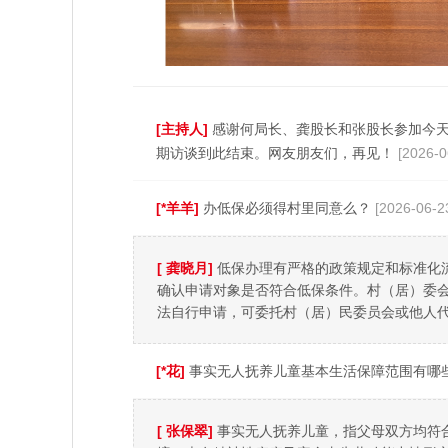
[主持人]
感谢何局长、龚股长和张股长参加今
期访谈到此结束。网友朋友们，再见！
[2026-0
[*羊羊]
办低保必须得村里同意么？
[2026-06-2
[ 龚晓月]
低保办理有严格的政策规定和标准化
确认申请对象是否符合低保条件。村（居）委
法自行申请，可委托村（居）民委员会或他人
[*花]
事实无人抚养儿童基本生活保障范围有哪
[ 张保翠]
事实无人抚养儿童，指父母双方均符