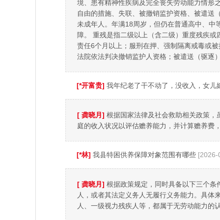
境、患有精神性疾病及完全丧失劳动能力情形
自由的措施、失联、被撤销监护资格、被遣送（
未成年人。年满18周岁，但仍在普通高中、中
障。 重残是指二级以上（含二级）重度残疾
责任6个月以上；服刑在押、强制隔离戒毒或被
法院依法判决撤销监护人资格；被遣送（驱逐
[*开富贵]
我年纪老了干不动了，没收入，女儿
[ 龚晓月]
根据国家法律及社会救助相关政策，
庭的收入状况以评估赡养能力，并计算赡养费
[*林]
我县特困供养保障对象范围有哪些
[2026-
[ 龚晓月]
根据政策规定，同时具备以下三个条
人，或者其法定义务人无履行义务能力。具体来
人、一级视力残疾人等，都属于无劳动能力的