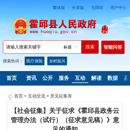
繁体版
长辈版
无障碍
用户中心
标题
智能问答
搜索热词：
医疗保险
乡村振兴
首页
资讯
公开
服务
互动
解读
数据
县
首页
>
互动交流
>
意见征集库
【社会征集】关于征求《霍邱县政务云
管理办法（试行）（征求意见稿）》意
见的通知