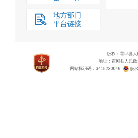
四、
为了
地方部门
断探索
平台链接
网站
;
下发文
化解各
版权：霍邱县人
通过
地址：霍邱县人民政
网站标识码：3415220046
皖公
导决策
前乡村
决策的
保障了
公正、
到了群
开使得