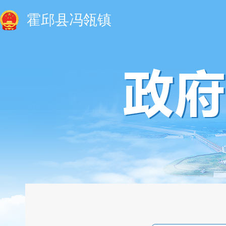
霍邱县冯瓴镇