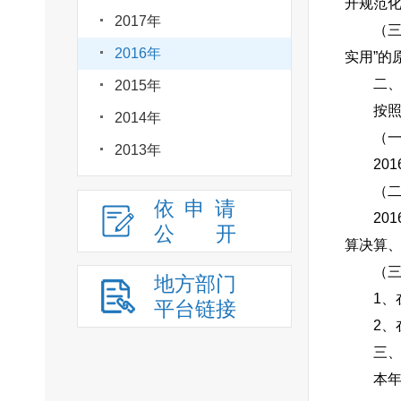
开规范
2017年
（
2016年
实用”的
二
2015年
按
2014年
（
2013年
20
（
依申请
20
公
开
算决算
（
地方部门
1
平台链接
2、
三
本