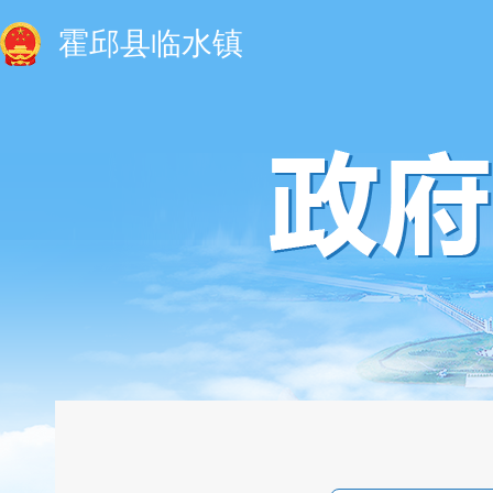
霍邱县临水镇