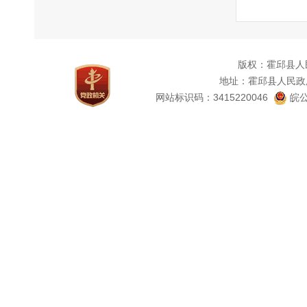
四、
等信息
五
版权：霍邱县人
六
地址：霍邱县人民政
集、研
网站标识码：3415220046
皖公
七
时回复
八
本镇
申诉案
九
20
效性、
采取以
（一