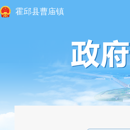
霍邱县曹庙镇