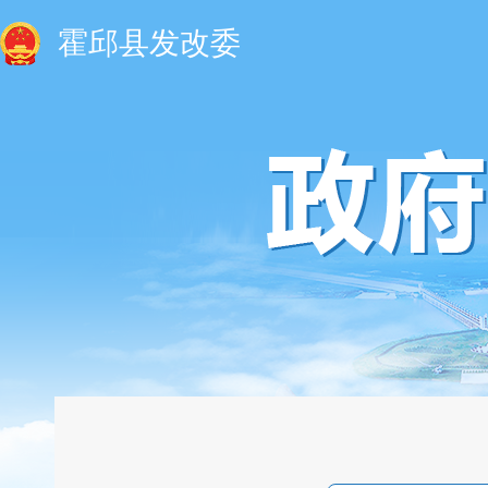
霍邱县发改委